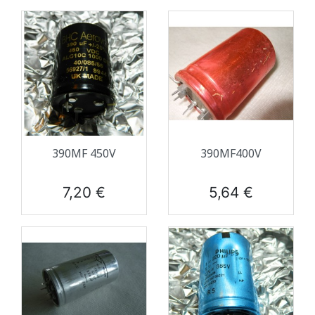
390ΜF 450V
390ΜF400V
Prix
Prix
7,20 €
5,64 €