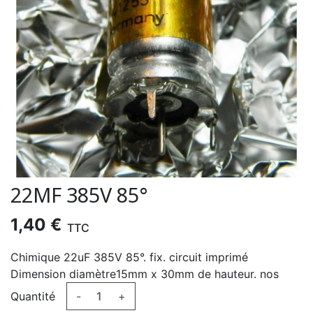
22ΜF 385V 85°
1,40 €
TTC
Chimique 22uF 385V 85°. fix. circuit imprimé
Dimension diamètre15mm x 30mm de hauteur. nos
Quantité
-
+