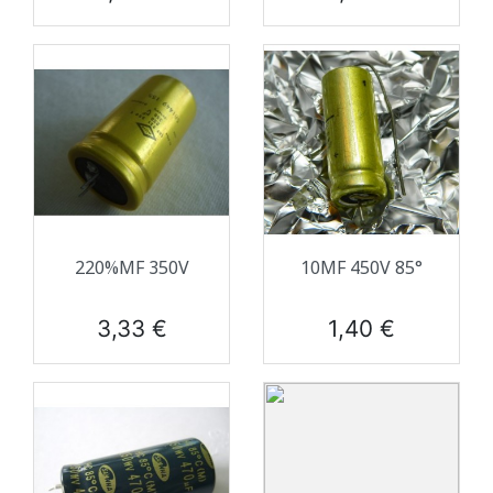
220%ΜF 350V
10ΜF 450V 85°
Prix
Prix
3,33 €
1,40 €