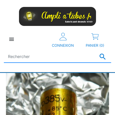

CONNEXION
PANIER (0)
