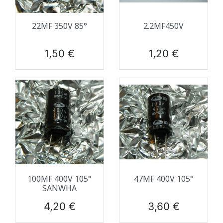
22ΜF 350V 85°
2.2ΜF450V
Prix
Prix
1,50 €
1,20 €
100ΜF 400V 105°
47ΜF 400V 105°
SANWHA
Prix
Prix
4,20 €
3,60 €