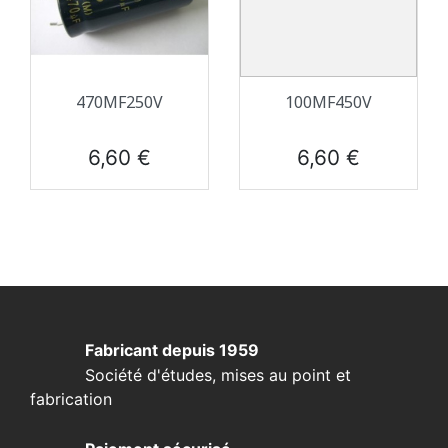
470ΜF250V
100ΜF450V
Prix
Prix
6,60 €
6,60 €
Fabricant depuis 1959
Société d'études, mises au point et
fabrication