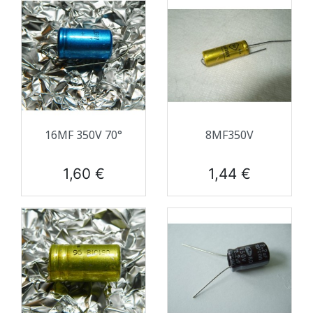
16ΜF 350V 70°
8ΜF350V
Prix
Prix
1,60 €
1,44 €