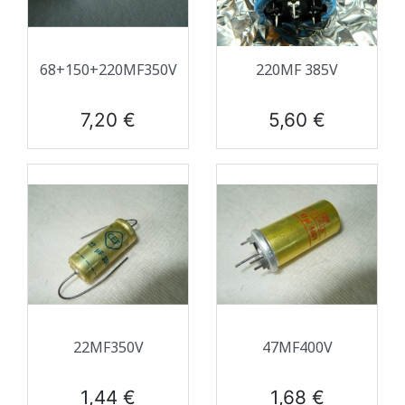
68+150+220ΜF350V
220ΜF 385V
Prix
Prix
7,20 €
5,60 €
22ΜF350V
47ΜF400V
Prix
Prix
1,44 €
1,68 €