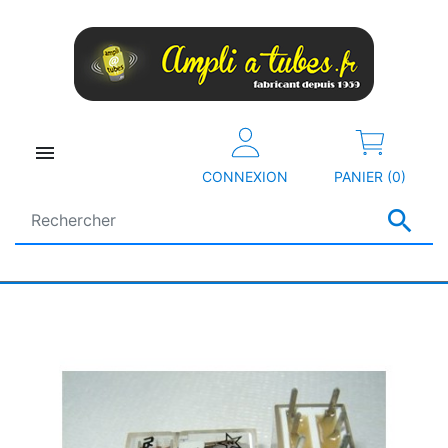

CONNEXION
PANIER (0)
