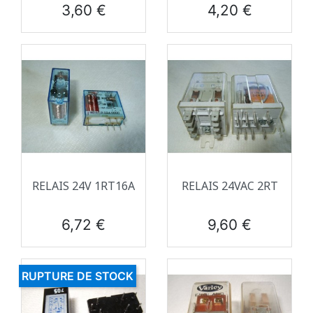
Prix
Prix
3,60 €
4,20 €
RELAIS 24V 1RT16A
RELAIS 24VAC 2RT
Prix
Prix
6,72 €
9,60 €
RUPTURE DE STOCK