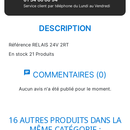
Service client par téléphone du Lundi au Vendredi
DESCRIPTION
Référence
RELAIS 24V 2RT
En stock
21 Produits
chat
COMMENTAIRES (0)
Aucun avis n'a été publié pour le moment.
16 AUTRES PRODUITS DANS LA
MÊME CATÉGORIE :