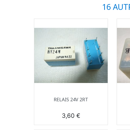
16 AUT
Aperçu rapide

RELAIS 24V 2RT
Prix
3,60 €