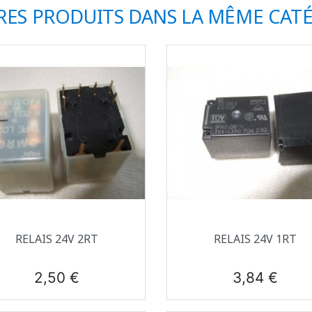
RES PRODUITS DANS LA MÊME CATÉ
Aperçu rapide
Aperçu rapide


RELAIS 24V 2RT
RELAIS 24V 1RT
Prix
Prix
2,50 €
3,84 €