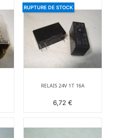
RUPTURE DE STOCK
Aperçu rapide

RELAIS 24V 1T 16A
Prix
6,72 €