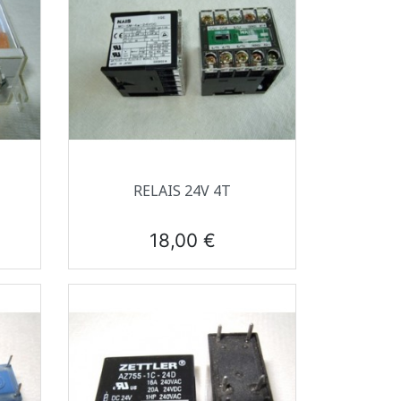
Aperçu rapide

RELAIS 24V 4T
Prix
18,00 €