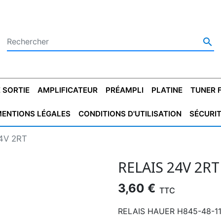

 SORTIE
AMPLIFICATEUR
PRÉAMPLI
PLATINE
TUNER 
ENTIONS LÉGALES
CONDITIONS D'UTILISATION
SÉCURI
 SORTIE
SATEUR
PLATINES VINYLES
CONDENSATEUR
TRANSFO DE SORTIE
MAGNÉTOPHONE
CONDENSATEUR
TRANSFO LINE
TUNER
CONDENSATEU
CAPO
4V 2RT
5.08
STYROFLEX
POUR GUITARE
DE DÉMARAGE
MÉLODIUM
NON POLARISÉ
TRAN
RELAIS 24V 2RT
3,60 €
TTC
RELAIS HAUER H845-48-1