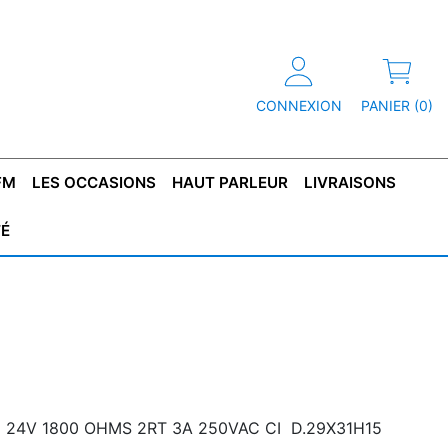
CONNEXION
PANIER (0)
FM
LES OCCASIONS
HAUT PARLEUR
LIVRAISONS
TÉ
R
T DE
CONDENSATEUR
CAPOT
CONDENSATEUR
TÔLE POUR
CONDENSATEUR
CO
SFORMATEUR
TYPE X2
TRANSFORMATEUR
POLARISÉ
TRANSFORMATEUR
POLARISÉ
TAN
HAUTE TENSION
BASSE TENSION
1 24V 1800 OHMS 2RT 3A 250VAC CI D.29X31H15