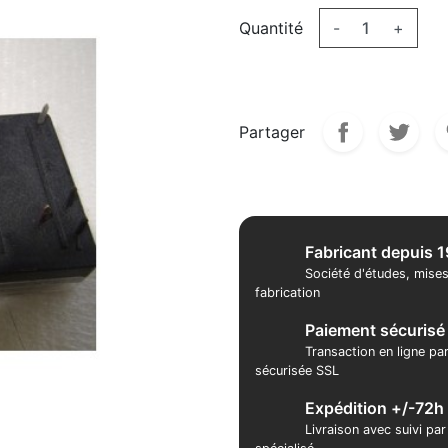
Quantité
-
+
Partager
Fabricant depuis 
Société d'études, mises
fabrication
Paiement sécurisé
Transaction en ligne pa
sécurisée SSL
Expédition +/-72h
Livraison avec suivi pa