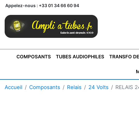
Appelez-nous :
+33 01 34 66 60 94
COMPOSANTS
TUBES AUDIOPHILES
TRANSFO DE
M
BONTONS
TRANSFORMATEUR DE SORTIE DE
AMPLI MONO
AMPLIFICATEURS
SUPRAVOX
BONTONS
FERTIN
AMPLI STÉRÉO
LECTEURS CD
COFFRET
PRÉAMPLI AVEC TUNER
TRANSFORMATEUR DE
COFFRET
CONDEN
Accueil
Composants
Relais
24 Volts
RELAIS 2
AXE 4MM
CLASSE "A" SINGLE
AXE 6MM
POUR
TYPE PUSH PULL
POUR
LCC PAS 
AMPLI À
MONTAGE
TUBES