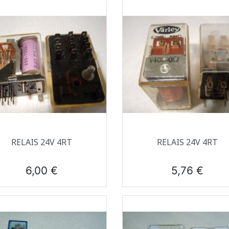
Aperçu rapide
Aperçu rapide


RELAIS 24V 4RT
RELAIS 24V 4RT
Prix
Prix
6,00 €
5,76 €