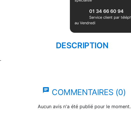
spécialisé
01 34 66 60 94
Service client par télé
au Vendredi
DESCRIPTION
T
chat
COMMENTAIRES (0)
Aucun avis n'a été publié pour le moment.