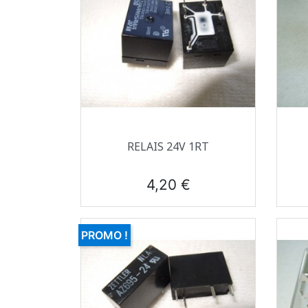
Aperçu rapide

RELAIS 24V 1RT
Prix
4,20 €
PROMO !