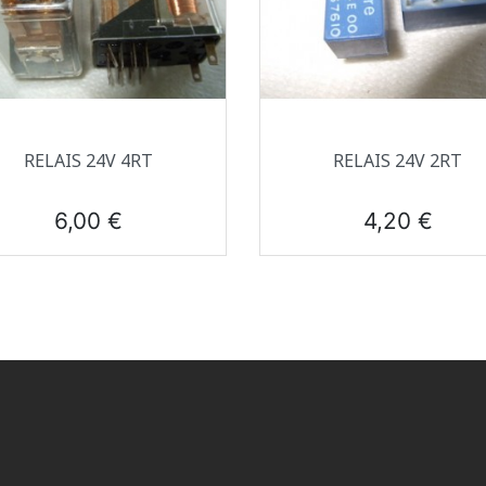
Aperçu rapide
Aperçu rapide


RELAIS 24V 4RT
RELAIS 24V 2RT
Prix
Prix
6,00 €
4,20 €