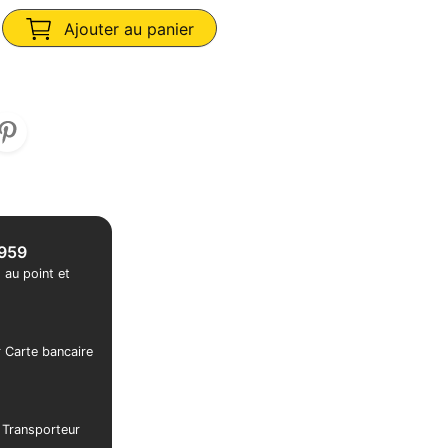
Ajouter au panier
1959
 au point et
r Carte bancaire
r Transporteur