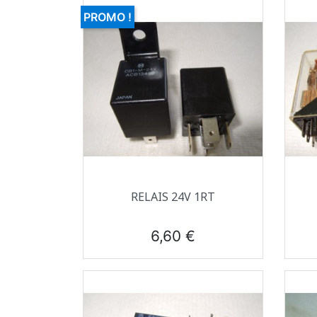
PROMO !
Aperçu rapide

RELAIS 24V 1RT
Prix
6,60 €