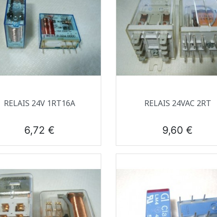
Aperçu rapide
Aperçu rapide


RELAIS 24V 1RT16A
RELAIS 24VAC 2RT
Prix
Prix
6,72 €
9,60 €