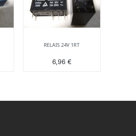
Aperçu rapide

RELAIS 24V 1RT
Prix
6,96 €