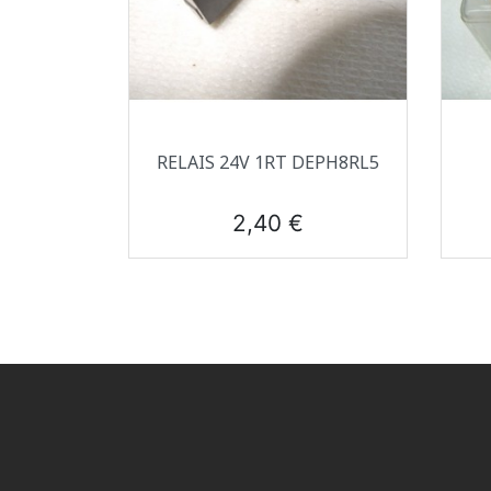
Aperçu rapide

RELAIS 24V 1RT DEPH8RL5
Prix
2,40 €