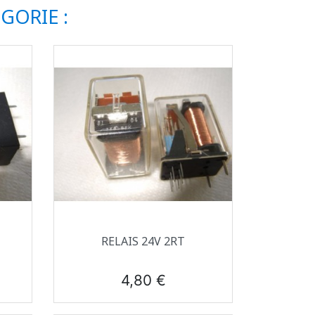
GORIE :
Aperçu rapide

RELAIS 24V 2RT
Prix
4,80 €