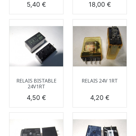
Prix
Prix
5,40 €
18,00 €
RELAIS BISTABLE
RELAIS 24V 1RT
24V1RT
Prix
Prix
4,50 €
4,20 €