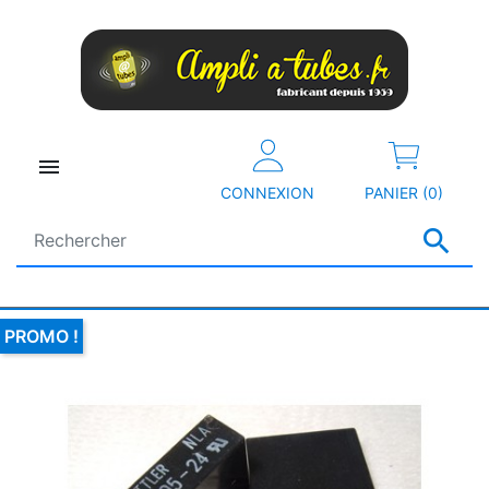

CONNEXION
PANIER (0)

PROMO !