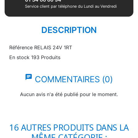
Service client par téléphone du Lundi au Vendredi
DESCRIPTION
Référence
RELAIS 24V 1RT
En stock
193 Produits
chat
COMMENTAIRES (0)
Aucun avis n'a été publié pour le moment.
16 AUTRES PRODUITS DANS LA
MÊME CATÉGORIE :