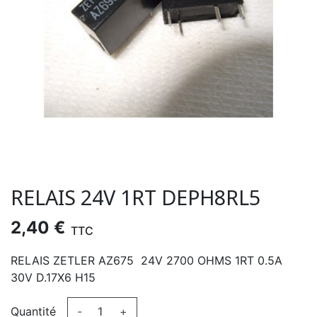
RELAIS 24V 1RT DEPH8RL5
2,40 €
TTC
RELAIS ZETLER AZ675 24V 2700 OHMS 1RT 0.5A
30V D.17X6 H15
Quantité
-
+