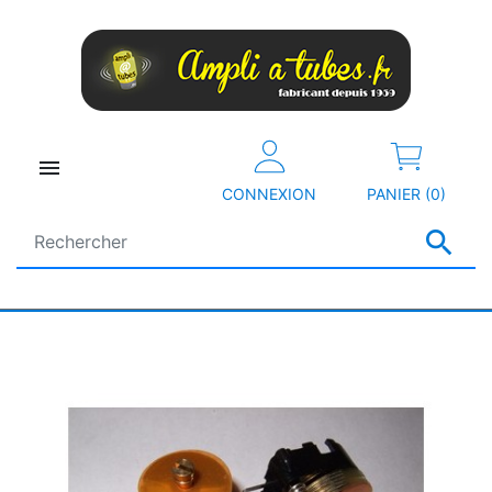

CONNEXION
PANIER (0)
