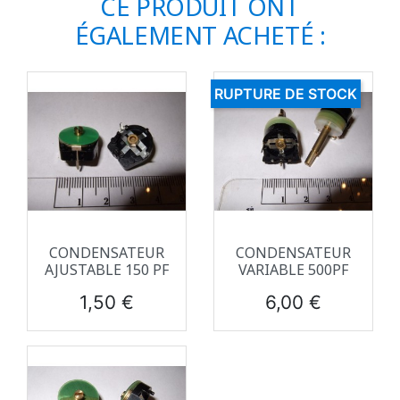
CE PRODUIT ONT
ÉGALEMENT ACHETÉ :
RUPTURE DE STOCK
CONDENSATEUR
CONDENSATEUR
AJUSTABLE 150 PF
VARIABLE 500PF
Prix
Prix
1,50 €
6,00 €