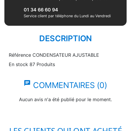
01 34 66 60 94
Service client par téléphone du Lundi au Vendredi
DESCRIPTION
Référence
CONDENSATEUR AJUSTABLE
En stock
87 Produits
chat
COMMENTAIRES (0)
Aucun avis n'a été publié pour le moment.
LES CLIENTS QUI ONT ACHETÉ