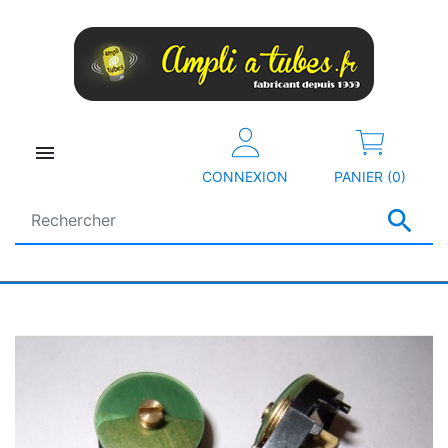

CONNEXION
PANIER (0)
