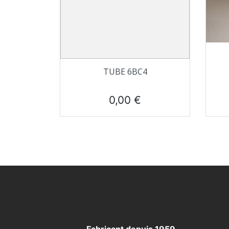
Aperçu rapide

TUBE 6BC4
Prix
0,00 €