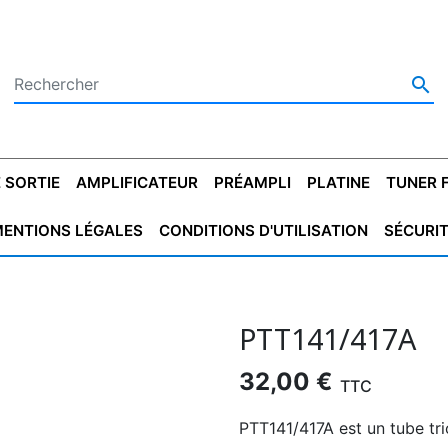

 SORTIE
AMPLIFICATEUR
PRÉAMPLI
PLATINE
TUNER 
ENTIONS LÉGALES
CONDITIONS D'UTILISATION
SÉCURI
 SORTIE
SATEUR
PLATINES VINYLES
CONDENSATEUR
TRANSFO DE SORTIE
MAGNÉTOPHONE
CONDENSATEUR
TRANSFO LINE
TUNER
CONDENSATEU
CAPO
5.08
STYROFLEX
POUR GUITARE
DE DÉMARAGE
MÉLODIUM
NON POLARISÉ
TRAN
PTT141/417A
32,00 €
TTC
PTT141/417A est un tube tr