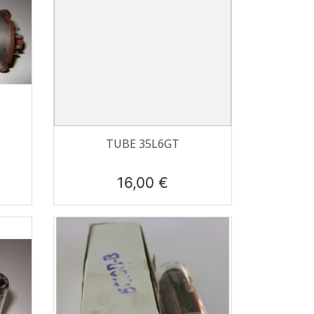
Aperçu rapide

TUBE 35L6GT
Prix
16,00 €