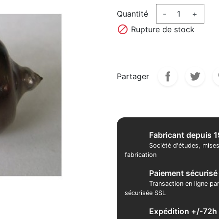
Quantité
-
+

Rupture de stock
Partager
Fabricant depuis 
Société d'études, mises
fabrication
Paiement sécurisé
Transaction en ligne pa
sécurisée SSL
Expédition +/-72h