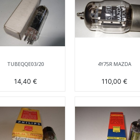
Aperçu rapide
Aperçu rapide


TUBEQQE03/20
4Y75R MAZDA
Prix
Prix
14,40 €
110,00 €