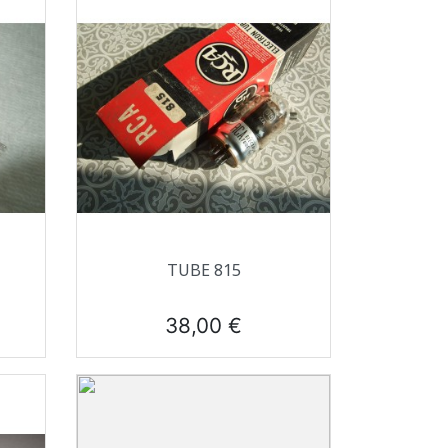
Aperçu rapide

TUBE 815
Prix
38,00 €