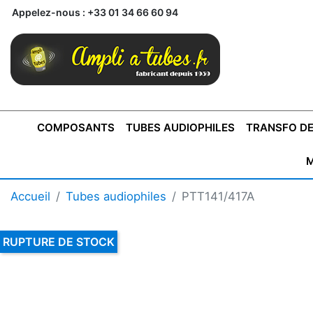
Appelez-nous :
+33 01 34 66 60 94
COMPOSANTS
TUBES AUDIOPHILES
TRANSFO DE
M
BONTONS
TRANSFORMATEUR DE SORTIE DE
AMPLI MONO
AMPLIFICATEURS
SUPRAVOX
BONTONS
FERTIN
AMPLI STÉRÉO
LECTEURS CD
COFFRET
PRÉAMPLI AVEC TUNER
TRANSFORMATEUR DE
COFFRET
CONDEN
Accueil
Tubes audiophiles
PTT141/417A
AXE 4MM
CLASSE "A" SINGLE
AXE 6MM
POUR
TYPE PUSH PULL
POUR
LCC PAS 
AMPLI À
MONTAGE
TUBES
RUPTURE DE STOCK