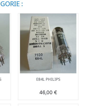
GORIE :
Aperçu rapide

S
E84L PHILIPS
Prix
46,00 €