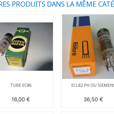
RES PRODUITS DANS LA MÊME CATÉ
Aperçu rapide
Aperçu rapide


TUBE EC86
ECL82 PH OU SIEMEN
Prix
Prix
16,00 €
36,50 €