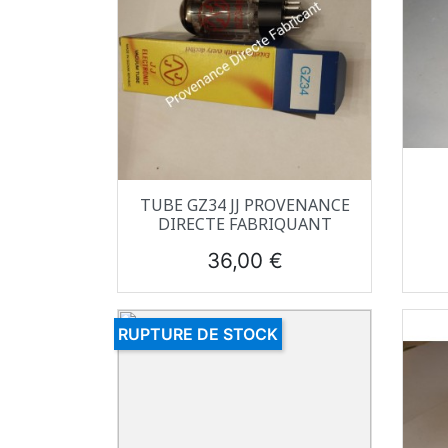
Aperçu rapide

TUBE GZ34 JJ PROVENANCE
DIRECTE FABRIQUANT
Prix
36,00 €
RUPTURE DE STOCK