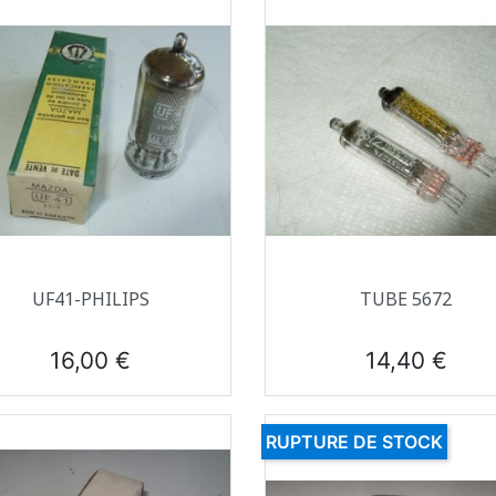
Aperçu rapide
Aperçu rapide


UF41-PHILIPS
TUBE 5672
Prix
Prix
16,00 €
14,40 €
RUPTURE DE STOCK