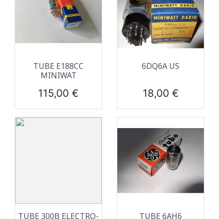
TUBE E188CC
6DQ6A US
MINIWAT
Prix
Prix
115,00 €
18,00 €
TUBE 300B ELECTRO-
TUBE 6AH6