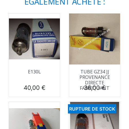
ÉGALEMENT ACHETÉ :
E130L
TUBE GZ34 JJ
PROVENANCE
DIRECTE
Prix
Prix
40,00 €
36,00 €
FABRIQUANT
RUPTURE DE STOCK