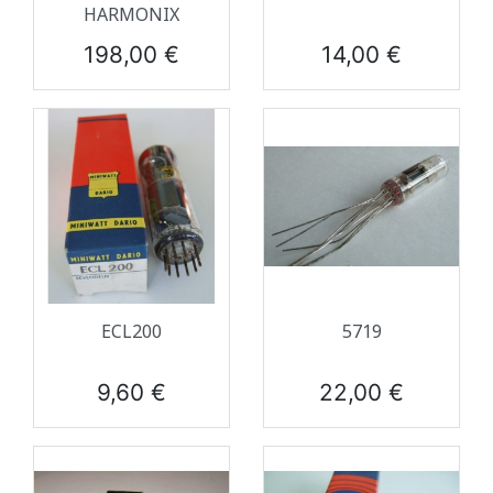
HARMONIX
Prix
Prix
198,00 €
14,00 €
ECL200
5719
Prix
Prix
9,60 €
22,00 €