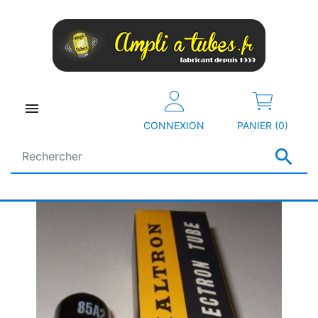

CONNEXION
PANIER (0)
