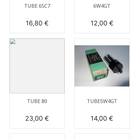
TUBE 6SC7
6W4GT
Prix
Prix
16,80 €
12,00 €
TUBE 80
TUBE5W4GT
Prix
Prix
23,00 €
14,00 €