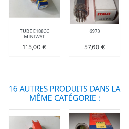
TUBE E188CC
6973
MINIWAT
Prix
Prix
115,00 €
57,60 €
16 AUTRES PRODUITS DANS LA
MÊME CATÉGORIE :