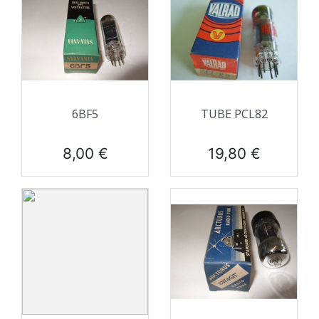
6BF5
TUBE PCL82
Prix
Prix
8,00 €
19,80 €