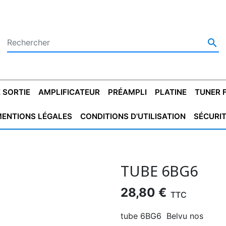

 SORTIE
AMPLIFICATEUR
PRÉAMPLI
PLATINE
TUNER 
ENTIONS LÉGALES
CONDITIONS D'UTILISATION
SÉCURI
 SORTIE
SATEUR
PLATINES VINYLES
CONDENSATEUR
TRANSFO DE SORTIE
MAGNÉTOPHONE
CONDENSATEUR
TRANSFO LINE
TUNER
CONDENSATEU
CAPO
5.08
STYROFLEX
POUR GUITARE
DE DÉMARAGE
MÉLODIUM
NON POLARISÉ
TRAN
TUBE 6BG6
28,80 €
TTC
tube 6BG6 Belvu nos