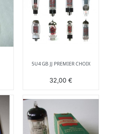
Aperçu rapide

5U4 GB JJ PREMIER CHOIX
Prix
32,00 €