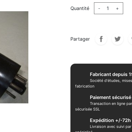
Quantité
-
+
Partager
Fabricant depuis 
Société d'études, mises
fabrication
Paiement sécurisé
Transaction en ligne pa
sécurisée SSL
Expédition +/-72h
Livraison avec suivi pa