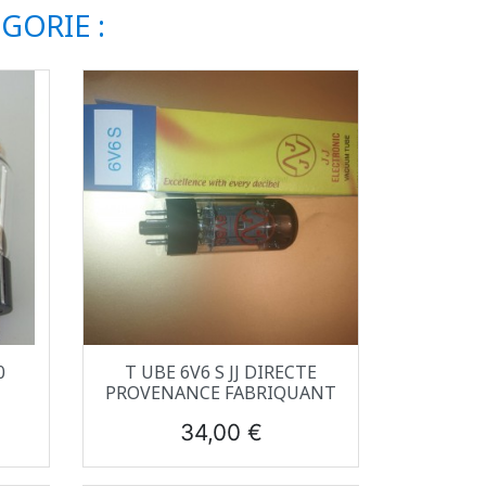
GORIE :
Aperçu rapide

0
T UBE 6V6 S JJ DIRECTE
PROVENANCE FABRIQUANT
Prix
34,00 €