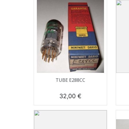
Aperçu rapide

TUBE E288CC
Prix
32,00 €