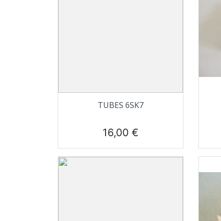
Aperçu rapide

TUBES 6SK7
Prix
16,00 €