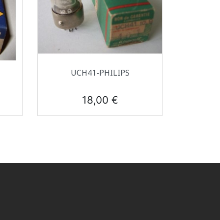
Aperçu rapide

UCH41-PHILIPS
Prix
18,00 €