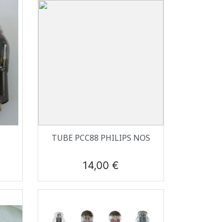
Aperçu rapide

TUBE PCC88 PHILIPS NOS
Prix
14,00 €