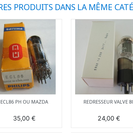
RES PRODUITS DANS LA MÊME CATÉ
Aperçu rapide
Aperçu rapide


ECL86 PH OU MAZDA
REDRESSEUR VALVE 8
Prix
Prix
35,00 €
24,00 €