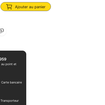
Ajouter au panier
1959
 au point et
r Carte bancaire
r Transporteur