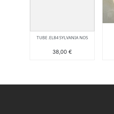
Aperçu rapide

TUBE .EL84 SYLVANIA NOS
Prix
38,00 €