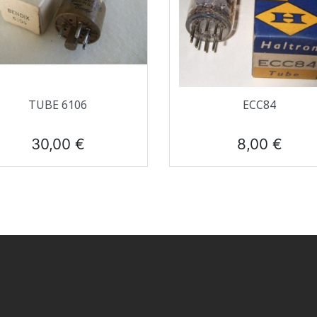
Aperçu rapide
Aperçu rapide


TUBE 6106
ECC84
Prix
Prix
30,00 €
8,00 €