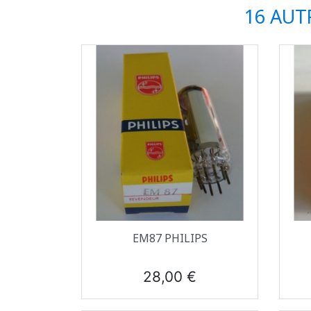
16 AUT
Aperçu rapide

EM87 PHILIPS
Prix
28,00 €