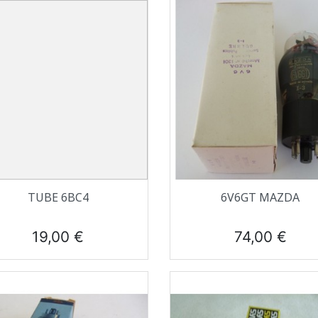
Aperçu rapide
Aperçu rapide


TUBE 6BC4
6V6GT MAZDA
Prix
Prix
19,00 €
74,00 €