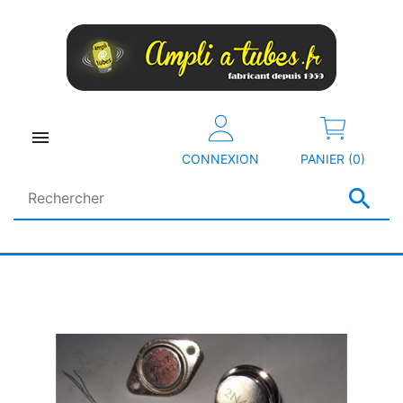

CONNEXION
PANIER (0)
