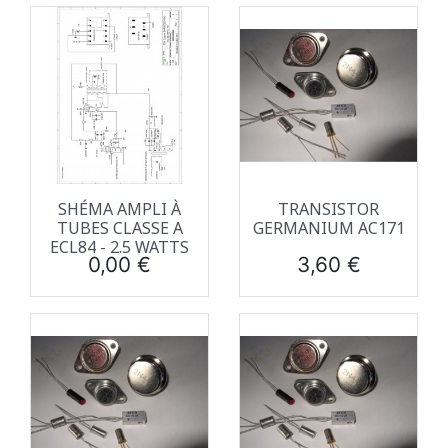
SHÉMA AMPLI À
TRANSISTOR
TUBES CLASSE A
GERMANIUM AC171
ECL84 - 2.5 WATTS
Prix
Prix
0,00 €
3,60 €