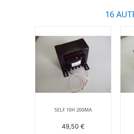
16 AUT
Aperçu rapide

SELF 10H 200MA
Prix
49,50 €