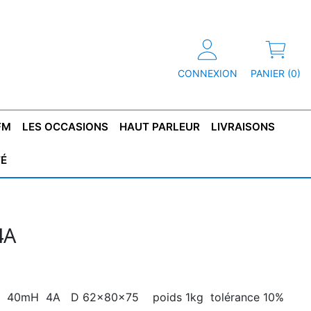
CONNEXION
PANIER (0)
FM
LES OCCASIONS
HAUT PARLEUR
LIVRAISONS
TÉ
R
T DE
CONDENSATEUR
CAPOT
CONDENSATEUR
TÔLE POUR
CONDENSATEUR
CO
SFORMATEUR
TYPE X2
TRANSFORMATEUR
POLARISÉ
TRANSFORMATEUR
POLARISÉ
TAN
HAUTE TENSION
BASSE TENSION
4A
hms 40mH 4A D 62x80x75 poids 1kg tolérance 10%