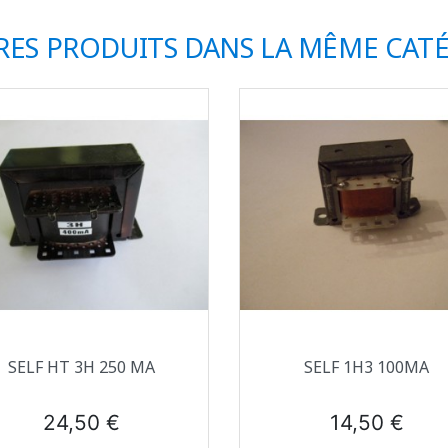
RES PRODUITS DANS LA MÊME CATÉ
Aperçu rapide
Aperçu rapide


SELF HT 3H 250 MA
SELF 1H3 100MA
Prix
Prix
24,50 €
14,50 €