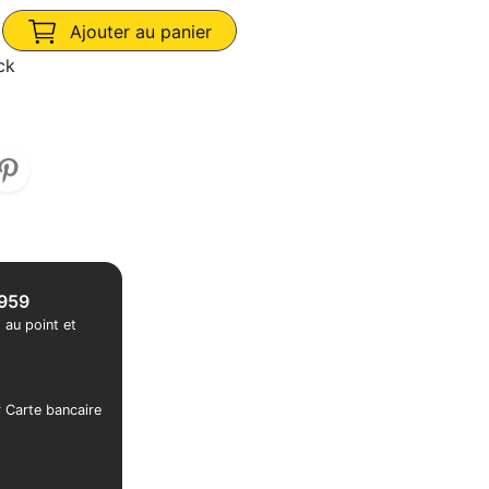
Ajouter au panier
ck
1959
 au point et
r Carte bancaire