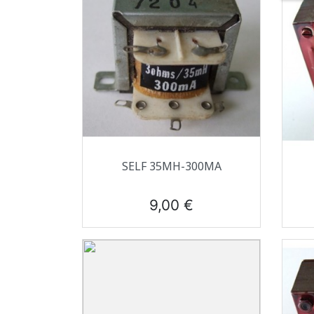
Aperçu rapide

SELF 35MH-300MA
Prix
9,00 €