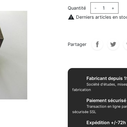
Quantité
-
+

Derniers articles en sto
Partager
Fabricant depuis 
Société d'études, mises
fabrication
Paiement sécurisé
Transaction en ligne pa
sécurisée SSL
Expédition +/-72h