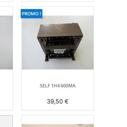
PROMO !
Aperçu rapide

SELF 1H4 600MA
Prix
39,50 €