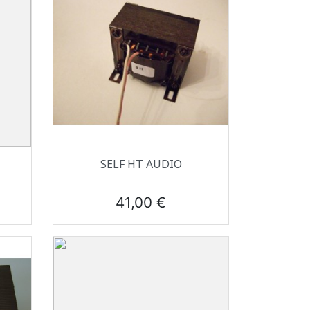
Aperçu rapide

SELF HT AUDIO
Prix
41,00 €