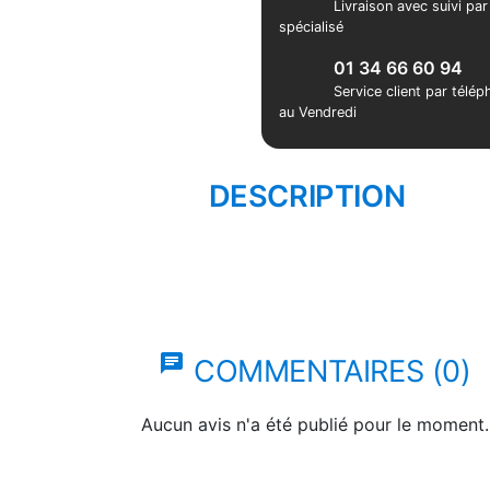
Livraison avec suivi pa
spécialisé
01 34 66 60 94
Service client par télé
au Vendredi
DESCRIPTION
chat
COMMENTAIRES (0)
Aucun avis n'a été publié pour le moment.