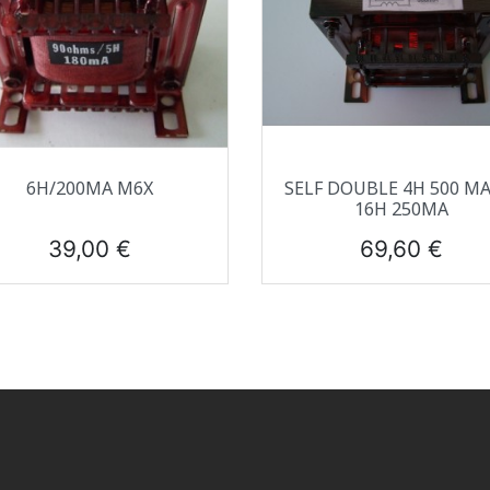
Aperçu rapide
Aperçu rapide


6H/200MA M6X
SELF DOUBLE 4H 500 M
16H 250MA
Prix
Prix
39,00 €
69,60 €