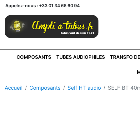
Appelez-nous :
+33 01 34 66 60 94
COMPOSANTS
TUBES AUDIOPHILES
TRANSFO DE
M
BONTONS
TRANSFORMATEUR DE SORTIE DE
AMPLI MONO
AMPLIFICATEURS
SUPRAVOX
BONTONS
FERTIN
AMPLI STÉRÉO
LECTEURS CD
COFFRET
PRÉAMPLI AVEC TUNER
TRANSFORMATEUR DE
COFFRET
CONDEN
Accueil
Composants
Self HT audio
SELF BT 40
AXE 4MM
CLASSE "A" SINGLE
AXE 6MM
POUR
TYPE PUSH PULL
POUR
LCC PAS 
AMPLI À
MONTAGE
TUBES