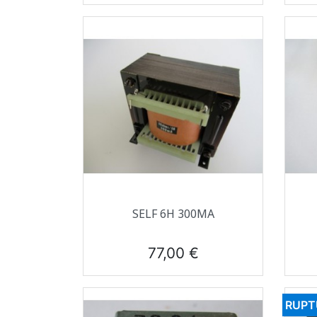
Aperçu rapide

SELF 6H 300MA
Prix
77,00 €
RUPT