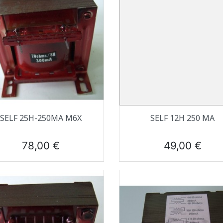
Aperçu rapide
Aperçu rapide


SELF 25H-250MA M6X
SELF 12H 250 MA
Prix
Prix
78,00 €
49,00 €