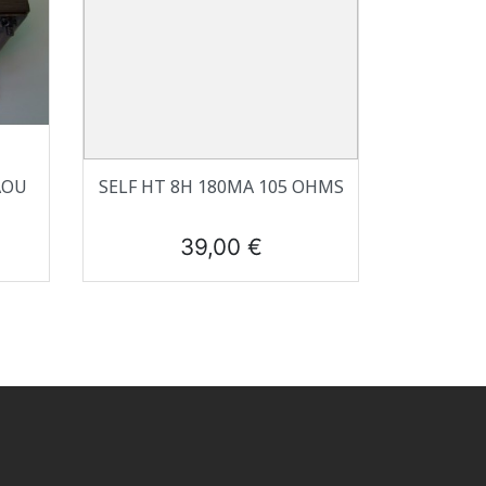
Aperçu rapide

AOU
SELF HT 8H 180MA 105 OHMS
Prix
39,00 €