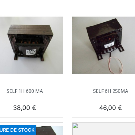
Aperçu rapide
Aperçu rapide


SELF 1H 600 MA
SELF 6H 250MA
Prix
Prix
38,00 €
46,00 €
URE DE STOCK