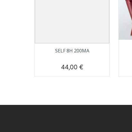
Aperçu rapide

SELF 8H 200MA
Prix
44,00 €