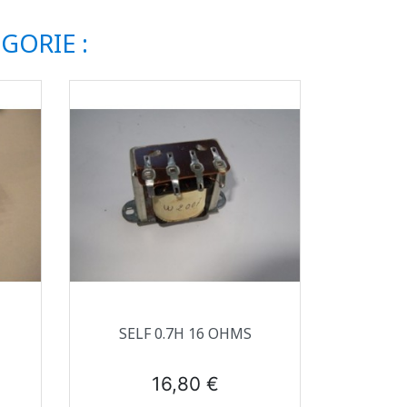
GORIE :
Aperçu rapide

SELF 0.7H 16 OHMS
Prix
16,80 €