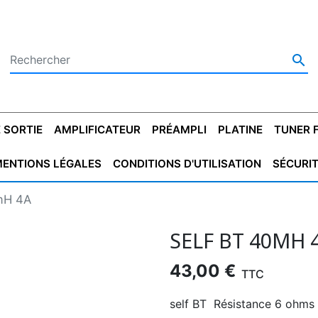

 SORTIE
AMPLIFICATEUR
PRÉAMPLI
PLATINE
TUNER 
ENTIONS LÉGALES
CONDITIONS D'UTILISATION
SÉCURI
 SORTIE
SATEUR
PLATINES VINYLES
CONDENSATEUR
TRANSFO DE SORTIE
MAGNÉTOPHONE
CONDENSATEUR
TRANSFO LINE
TUNER
CONDENSATEU
CAPO
mH 4A
5.08
STYROFLEX
POUR GUITARE
DE DÉMARAGE
MÉLODIUM
NON POLARISÉ
TRAN
SELF BT 40MH 
43,00 €
TTC
self BT Résistance 6 o