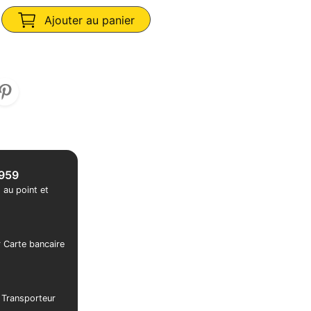
Ajouter au panier
1959
 au point et
r Carte bancaire
r Transporteur