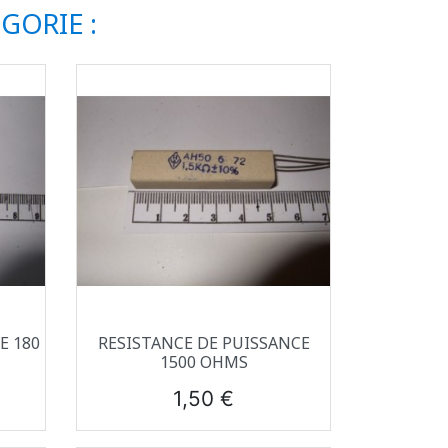
GORIE :
Aperçu rapide

E 180
RESISTANCE DE PUISSANCE
1500 OHMS
Prix
1,50 €