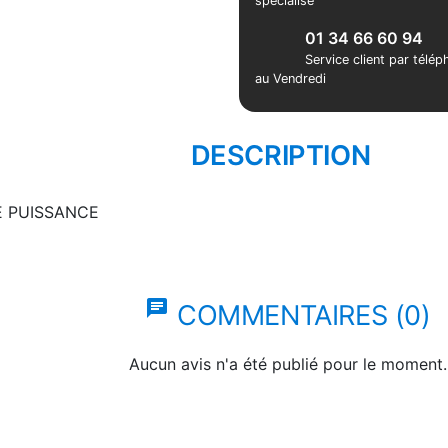
spécialisé
01 34 66 60 94
Service client par télé
au Vendredi
DESCRIPTION
E PUISSANCE
chat
COMMENTAIRES (0)
Aucun avis n'a été publié pour le moment.