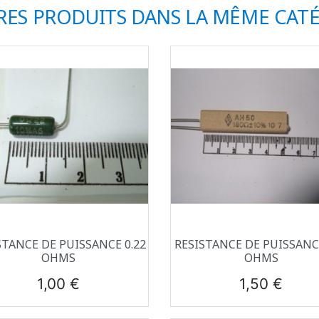
RES PRODUITS DANS LA MÊME CATÉ
Aperçu rapide
Aperçu rapide


STANCE DE PUISSANCE 0.22
RESISTANCE DE PUISSANC
OHMS
OHMS
Prix
Prix
1,00 €
1,50 €