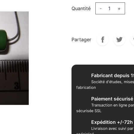
Quantité
-
+
Partager
Fabricant depuis 
Société d'études, mises
fabrication
Paiement sécurisé
Transaction en ligne pa
sécurisée SSL
Expédition +/-72h
Livraison avec suivi pa