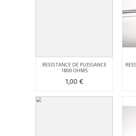
Aperçu rapide

RESISTANCE DE PUISSANCE
RES
1800 OHMS
Prix
1,00 €