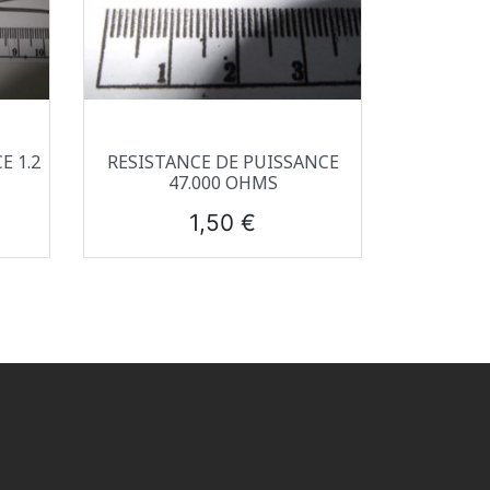
Aperçu rapide

E 1.2
RESISTANCE DE PUISSANCE
47.000 OHMS
Prix
1,50 €