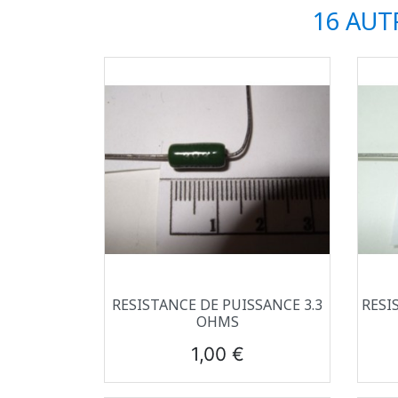
16 AUT
Aperçu rapide

RESISTANCE DE PUISSANCE 3.3
RESI
OHMS
Prix
1,00 €