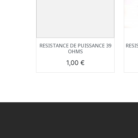
Aperçu rapide

RESISTANCE DE PUISSANCE 39
RESI
OHMS
Prix
1,00 €