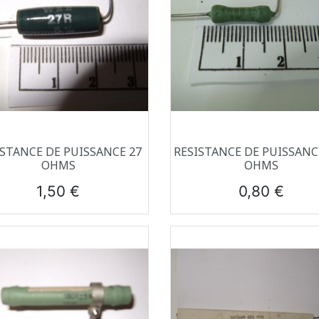
Aperçu rapide
Aperçu rapide


ISTANCE DE PUISSANCE 27
RESISTANCE DE PUISSANCE
OHMS
OHMS
Prix
Prix
1,50 €
0,80 €