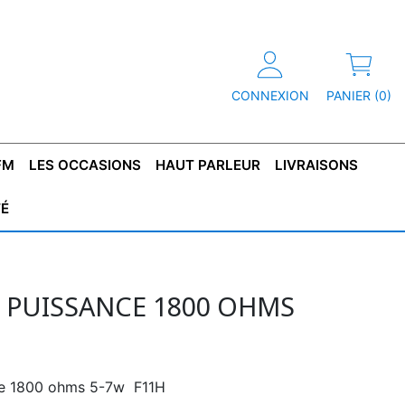
CONNEXION
PANIER (0)
FM
LES OCCASIONS
HAUT PARLEUR
LIVRAISONS
TÉ
R
T DE
CONDENSATEUR
CAPOT
CONDENSATEUR
TÔLE POUR
CONDENSATEUR
CO
SFORMATEUR
TYPE X2
TRANSFORMATEUR
POLARISÉ
TRANSFORMATEUR
POLARISÉ
TAN
HAUTE TENSION
BASSE TENSION
E PUISSANCE 1800 OHMS
iée 1800 ohms 5-7w F11H