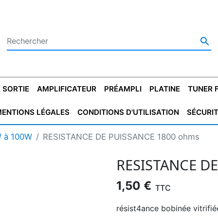

 SORTIE
AMPLIFICATEUR
PRÉAMPLI
PLATINE
TUNER 
ENTIONS LÉGALES
CONDITIONS D'UTILISATION
SÉCURI
 SORTIE
SATEUR
PLATINES VINYLES
CONDENSATEUR
TRANSFO DE SORTIE
MAGNÉTOPHONE
CONDENSATEUR
TRANSFO LINE
TUNER
CONDENSATEU
CAPO
W à 100W
RESISTANCE DE PUISSANCE 1800 ohms
5.08
STYROFLEX
POUR GUITARE
DE DÉMARAGE
MÉLODIUM
NON POLARISÉ
TRAN
RESISTANCE D
1,50 €
TTC
résist4ance bobinée vitrif