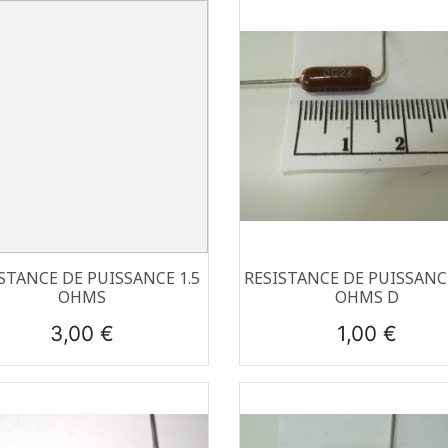
Aperçu rapide
Aperçu rapide


STANCE DE PUISSANCE 1.5
RESISTANCE DE PUISSANCE
OHMS
OHMS D
Prix
Prix
3,00 €
1,00 €