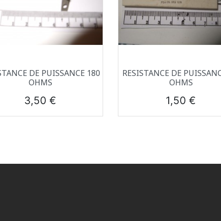
Aperçu rapide
Aperçu rapide


STANCE DE PUISSANCE 180
RESISTANCE DE PUISSANC
OHMS
OHMS
Prix
Prix
3,50 €
1,50 €