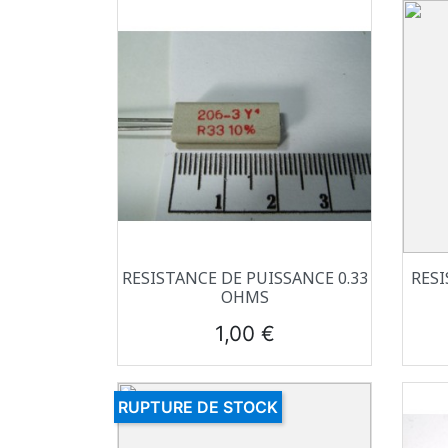
Aperçu rapide

RESISTANCE DE PUISSANCE 0.33
RESI
OHMS
Prix
1,00 €
RUPTURE DE STOCK