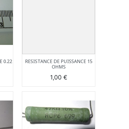
Aperçu rapide

 0.22
RESISTANCE DE PUISSANCE 15
OHMS
Prix
1,00 €