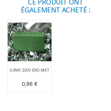
CE PRODUIT ONT
ÉGALEMENT ACHETÉ :
0,9ΜF 250V ERO MKT
Prix
0,96 €