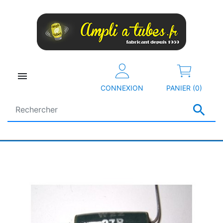

CONNEXION
PANIER (0)
