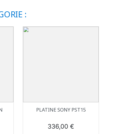
ORIE :
Aperçu rapide

N
PLATINE SONY PST15
Prix
336,00 €