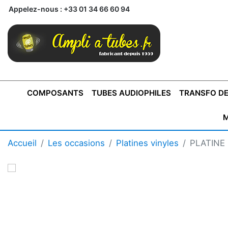
Appelez-nous :
+33 01 34 66 60 94
COMPOSANTS
TUBES AUDIOPHILES
TRANSFO DE
M
BONTONS
TRANSFORMATEUR DE SORTIE DE
AMPLI MONO
AMPLIFICATEURS
SUPRAVOX
BONTONS
FERTIN
AMPLI STÉRÉO
LECTEURS CD
COFFRET
PRÉAMPLI AVEC TUNER
TRANSFORMATEUR DE
COFFRET
CONDEN
Accueil
Les occasions
Platines vinyles
PLATINE
AXE 4MM
CLASSE "A" SINGLE
AXE 6MM
POUR
TYPE PUSH PULL
POUR
LCC PAS 
AMPLI À
MONTAGE
TUBES