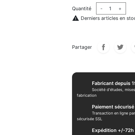
Quantité
-
+

Derniers articles en sto
Partager
Fabricant depuis 
Société d'études, mises
fabrication
Paiement sécurisé
Transaction en ligne pa
sécurisée SSL
Expédition +/-72h