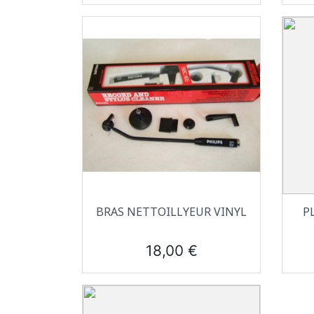
Aperçu rapide

BRAS NETTOILLYEUR VINYL
P
Prix
18,00 €