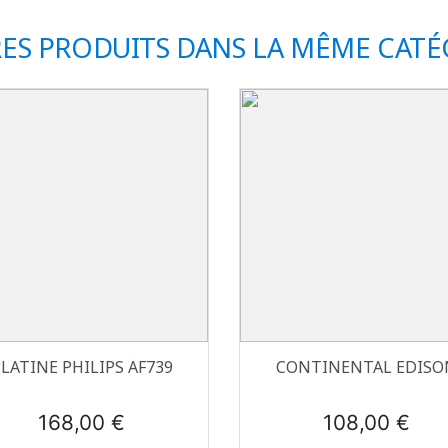
RES PRODUITS DANS LA MÊME CATÉG
Aperçu rapide
Aperçu rapide


LATINE PHILIPS AF739
CONTINENTAL EDISO
Prix
Prix
168,00 €
108,00 €