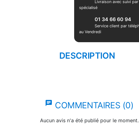
Livraison avec suivi pa
spécialisé
01 34 66 60 94
Service client par télé
au Vendredi
DESCRIPTION
chat
COMMENTAIRES (0)
Aucun avis n'a été publié pour le moment.