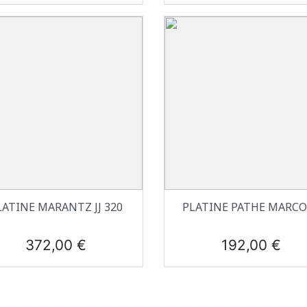
Aperçu rapide
Aperçu rapide


LATINE MARANTZ JJ 320
PLATINE PATHE MARCO
Prix
Prix
372,00 €
192,00 €