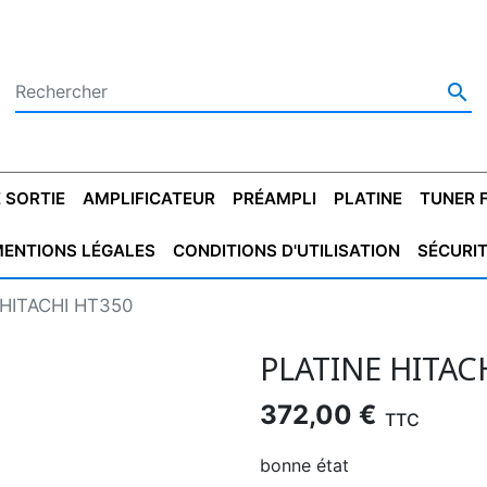

 SORTIE
AMPLIFICATEUR
PRÉAMPLI
PLATINE
TUNER 
ENTIONS LÉGALES
CONDITIONS D'UTILISATION
SÉCURI
 SORTIE
SATEUR
PLATINES VINYLES
CONDENSATEUR
TRANSFO DE SORTIE
MAGNÉTOPHONE
CONDENSATEUR
TRANSFO LINE
TUNER
CONDENSATEU
CAPO
 HITACHI HT350
5.08
STYROFLEX
POUR GUITARE
DE DÉMARAGE
MÉLODIUM
NON POLARISÉ
TRAN
PLATINE HITAC
372,00 €
TTC
bonne état