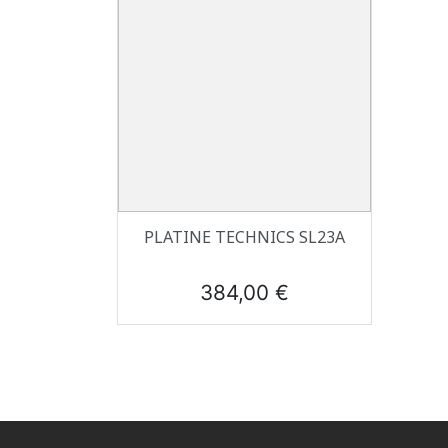
Aperçu rapide

PLATINE TECHNICS SL23A
Prix
384,00 €