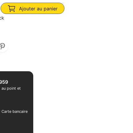
Ajouter au panier
ck
1959
 au point et
r Carte bancaire