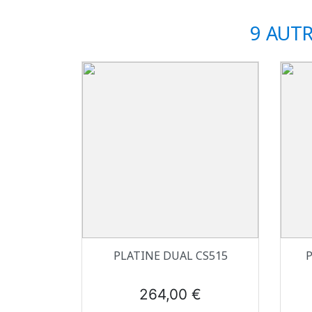
9 AUT
Aperçu rapide

PLATINE DUAL CS515
P
Prix
264,00 €