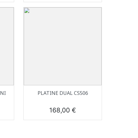
Aperçu rapide

NI
PLATINE DUAL CS506
Prix
168,00 €