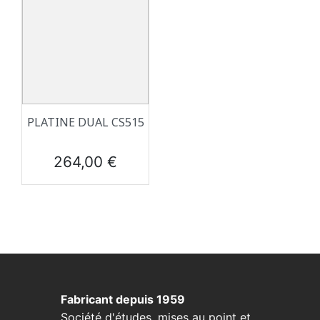
PLATINE DUAL CS515
Prix
264,00 €
Fabricant depuis 1959
Société d'études, mises au point et