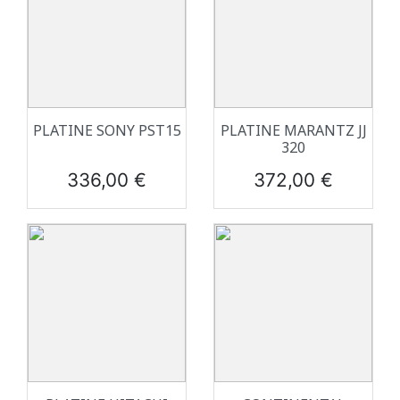
PLATINE SONY PST15
PLATINE MARANTZ JJ
320
Prix
Prix
336,00 €
372,00 €