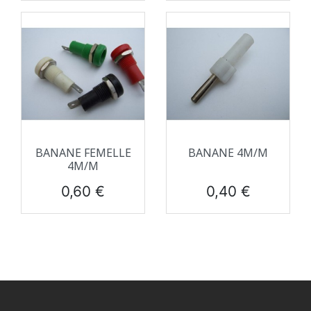
BANANE FEMELLE
BANANE 4M/M
4M/M
Prix
Prix
0,60 €
0,40 €