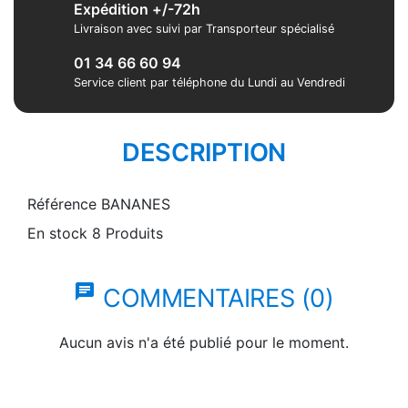
Expédition +/-72h
Livraison avec suivi par Transporteur spécialisé
01 34 66 60 94
Service client par téléphone du Lundi au Vendredi
DESCRIPTION
Référence
BANANES
En stock
8 Produits
chat
COMMENTAIRES (0)
Aucun avis n'a été publié pour le moment.