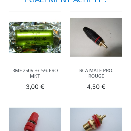
3ΜF 250V +/-5% ERO
RCA MALE PRO.
MKT
ROUGE
Prix
Prix
3,00 €
4,50 €