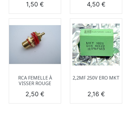
Prix
Prix
1,50 €
4,50 €
RCA FEMELLE À
2,2ΜF 250V ERO MKT
VISSER ROUGE
Prix
Prix
2,50 €
2,16 €