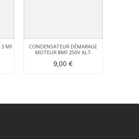
Aperçu rapide

3 ΜF
CONDENSATEUR DÉMARAGE
MOTEUR 8ΜF 250V ALT.
Prix
9,00 €