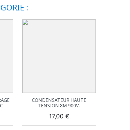
GORIE :
Aperçu rapide

RAGE
CONDENSATEUR HAUTE
AC
TENSION 8Μ 900V-
Prix
17,00 €