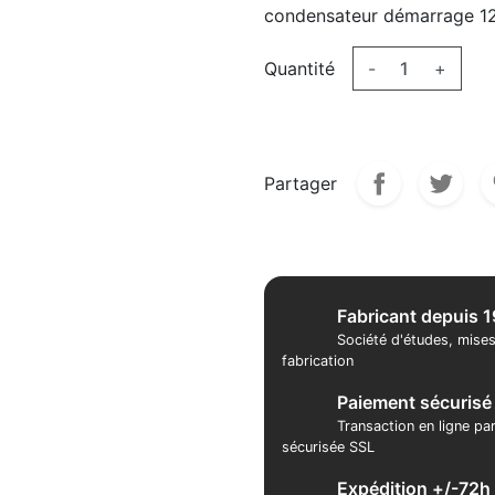
condensateur démarrage 12
Quantité
-
+
Partager
Fabricant depuis 
Société d'études, mises
fabrication
Paiement sécurisé
Transaction en ligne pa
sécurisée SSL
Expédition +/-72h