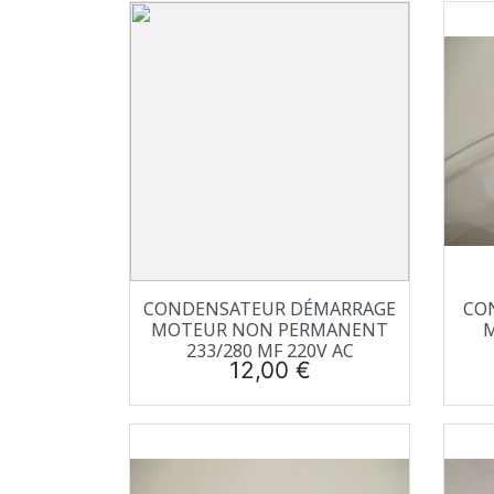
Aperçu rapide

CONDENSATEUR DÉMARRAGE
CO
MOTEUR NON PERMANENT
M
233/280 ΜF 220V AC
Prix
12,00 €