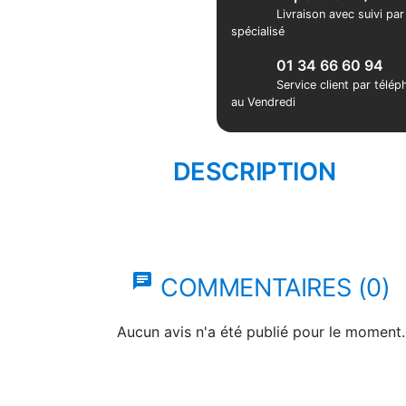
Livraison avec suivi pa
spécialisé
01 34 66 60 94
Service client par télé
au Vendredi
DESCRIPTION
chat
COMMENTAIRES (0)
Aucun avis n'a été publié pour le moment.