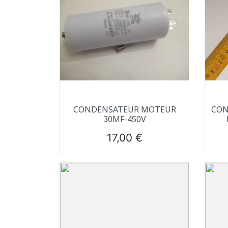
Aperçu rapide

CONDENSATEUR MOTEUR
CON
30ΜF-450V
Prix
17,00 €