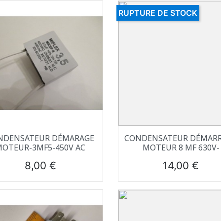
RUPTURE DE STOCK
Aperçu rapide
Aperçu rapide


NDENSATEUR DÉMARAGE
CONDENSATEUR DÉMAR
OTEUR-3ΜF5-450V AC
MOTEUR 8 ΜF 630V-
Prix
Prix
8,00 €
14,00 €