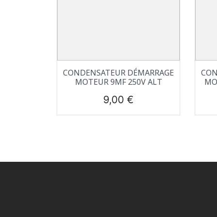
Aperçu rapide

CONDENSATEUR DÉMARRAGE
CON
MOTEUR 9ΜF 250V ALT
MO
Prix
9,00 €