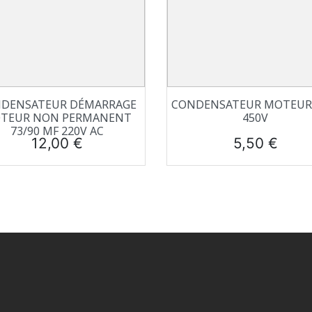
Aperçu rapide
Aperçu rapide


DENSATEUR DÉMARRAGE
CONDENSATEUR MOTEUR 
TEUR NON PERMANENT
450V
73/90 ΜF 220V AC
Prix
Prix
12,00 €
5,50 €