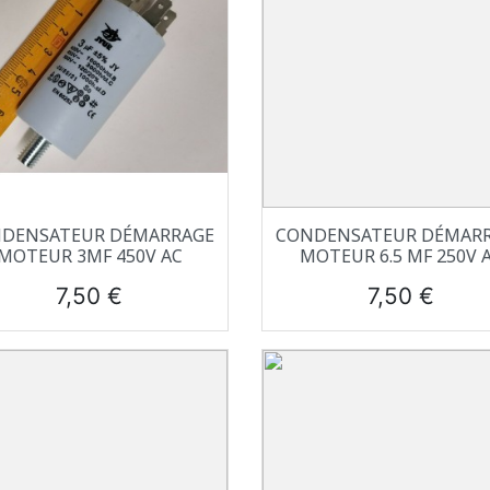
Aperçu rapide
Aperçu rapide


DENSATEUR DÉMARRAGE
CONDENSATEUR DÉMAR
MOTEUR 3ΜF 450V AC
MOTEUR 6.5 ΜF 250V 
Prix
Prix
7,50 €
7,50 €