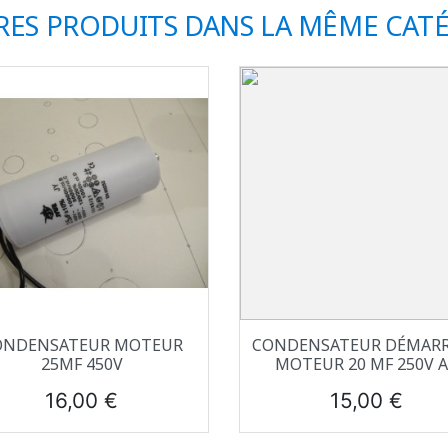
RES PRODUITS DANS LA MÊME CATÉ
Aperçu rapide
Aperçu rapide


ONDENSATEUR MOTEUR
CONDENSATEUR DÉMAR
25ΜF 450V
MOTEUR 20 ΜF 250V 
Prix
Prix
16,00 €
15,00 €