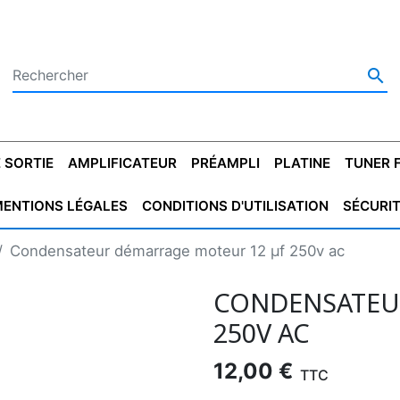

 SORTIE
AMPLIFICATEUR
PRÉAMPLI
PLATINE
TUNER 
ENTIONS LÉGALES
CONDITIONS D'UTILISATION
SÉCURI
 SORTIE
SATEUR
PLATINES VINYLES
CONDENSATEUR
TRANSFO DE SORTIE
MAGNÉTOPHONE
CONDENSATEUR
TRANSFO LINE
TUNER
CONDENSATEU
CAPO
Condensateur démarrage moteur 12 µf 250v ac
5.08
STYROFLEX
POUR GUITARE
DE DÉMARAGE
MÉLODIUM
NON POLARISÉ
TRAN
CONDENSATEU
250V AC
12,00 €
TTC