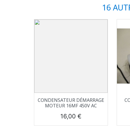
16 AUT
Aperçu rapide

CONDENSATEUR DÉMARRAGE
C
MOTEUR 16ΜF 450V AC
Prix
16,00 €