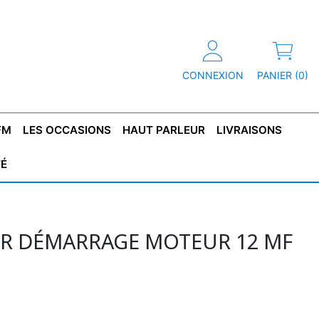
CONNEXION
PANIER (0)
FM
LES OCCASIONS
HAUT PARLEUR
LIVRAISONS
TÉ
R
T DE
CONDENSATEUR
CAPOT
CONDENSATEUR
TÔLE POUR
CONDENSATEUR
CO
SFORMATEUR
TYPE X2
TRANSFORMATEUR
POLARISÉ
TRANSFORMATEUR
POLARISÉ
TAN
HAUTE TENSION
BASSE TENSION
R DÉMARRAGE MOTEUR 12 ΜF