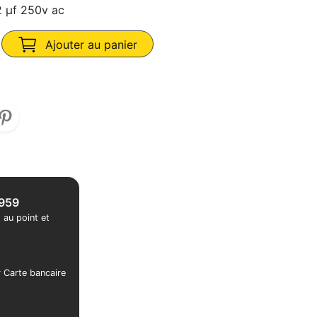
 µf 250v ac
Ajouter au panier
1959
 au point et
r Carte bancaire