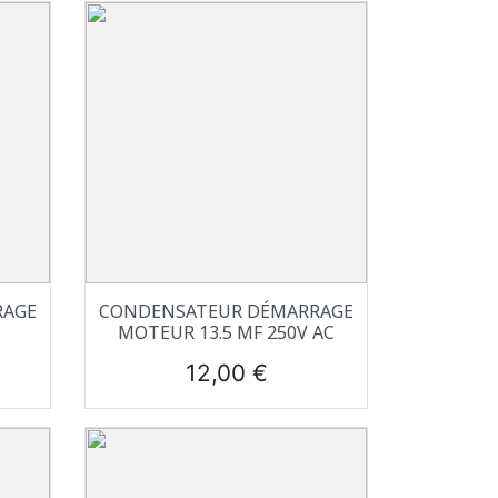
Aperçu rapide

RAGE
CONDENSATEUR DÉMARRAGE
MOTEUR 13.5 ΜF 250V AC
Prix
12,00 €