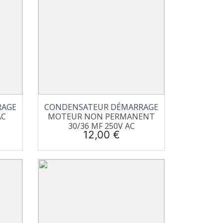
Aperçu rapide

RAGE
CONDENSATEUR DÉMARRAGE
AC
MOTEUR NON PERMANENT
30/36 ΜF 250V AC
Prix
12,00 €