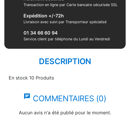
Transaction en ligne par Carte bancaire sécurisée SSL
Expédition +/-72h
Livraison avec suivi par Transporteur spécialisé
01 34 66 60 94
Service client par téléphone du Lundi au Vendredi
DESCRIPTION
En stock
10 Produits
chat
COMMENTAIRES (0)
Aucun avis n'a été publié pour le moment.