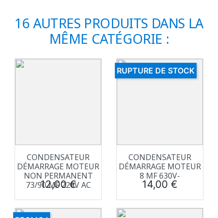
16 AUTRES PRODUITS DANS LA
MÊME CATÉGORIE :
RUPTURE DE STOCK
CONDENSATEUR
CONDENSATEUR
DÉMARRAGE MOTEUR
DÉMARRAGE MOTEUR
NON PERMANENT
8 ΜF 630V-
Prix
Prix
12,00 €
14,00 €
73/90 ΜF 220V AC