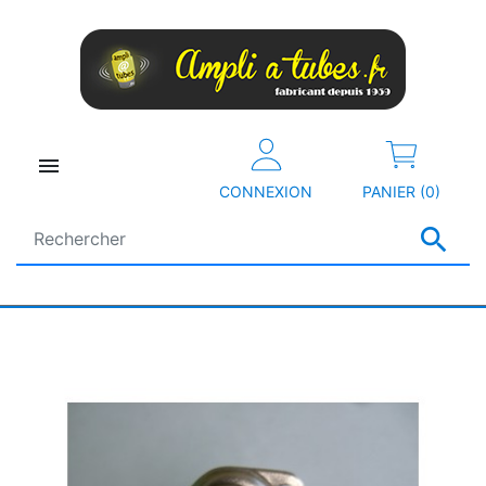

CONNEXION
PANIER (0)
