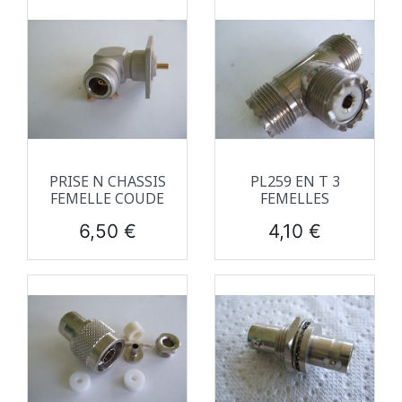
PRISE N CHASSIS
PL259 EN T 3
FEMELLE COUDE
FEMELLES
Prix
Prix
6,50 €
4,10 €