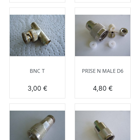
BNC T
PRISE N MALE D6
Prix
Prix
3,00 €
4,80 €