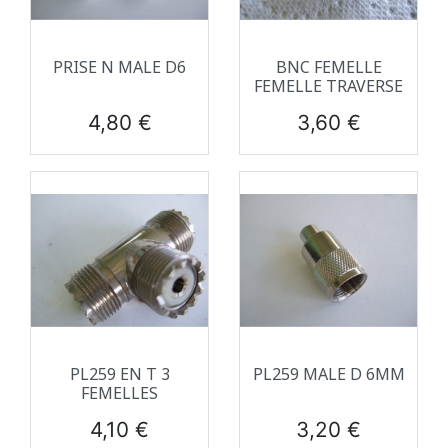
PRISE N MALE D6
BNC FEMELLE
FEMELLE TRAVERSE
Prix
Prix
4,80 €
3,60 €
PL259 EN T 3
PL259 MALE D 6MM
FEMELLES
Prix
Prix
4,10 €
3,20 €