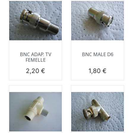
BNC ADAP. TV
BNC MALE D6
FEMELLE
Prix
Prix
2,20 €
1,80 €