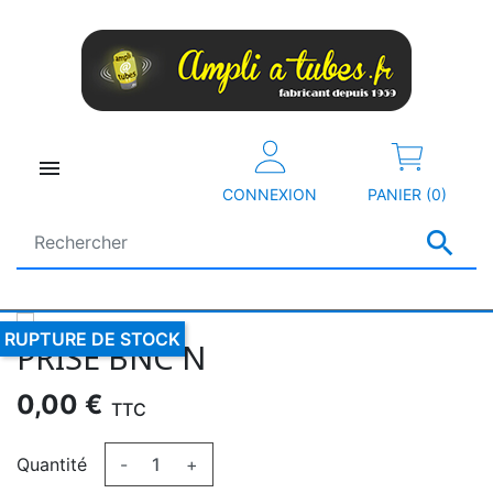

CONNEXION
PANIER (0)

RUPTURE DE STOCK
PRISE BNC N
0,00 €
TTC
Quantité
-
+