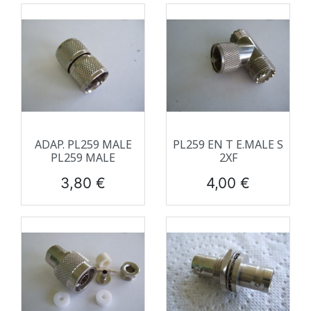
ADAP. PL259 MALE
PL259 EN T E.MALE S
PL259 MALE
2XF
Prix
Prix
3,80 €
4,00 €