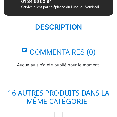
01 34 66 60 94
Service client par téléphone du Lundi au Vendredi
DESCRIPTION
chat
COMMENTAIRES (0)
Aucun avis n'a été publié pour le moment.
16 AUTRES PRODUITS DANS LA
MÊME CATÉGORIE :