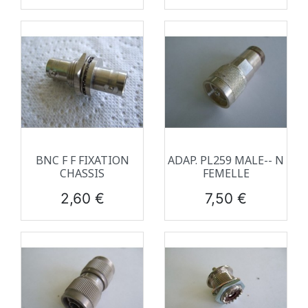
BNC F F FIXATION
ADAP. PL259 MALE-- N
CHASSIS
FEMELLE
Prix
Prix
2,60 €
7,50 €