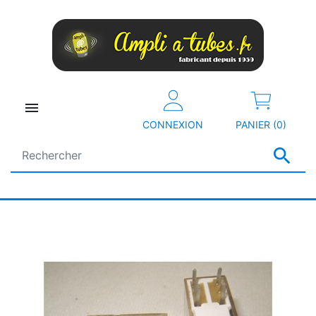

CONNEXION
PANIER (0)
