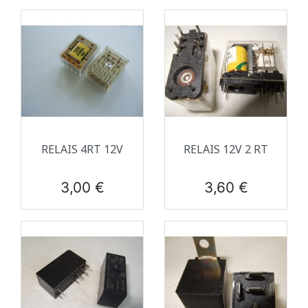
RELAIS 4RT 12V
RELAIS 12V 2 RT
Prix
Prix
3,00 €
3,60 €