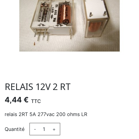
RELAIS 12V 2 RT
4,44 €
TTC
relais 2RT 5A 277vac 200 ohms LR
Quantité
-
+