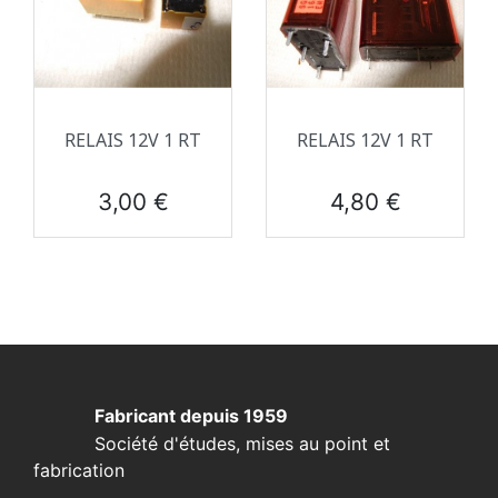
RELAIS 12V 1 RT
RELAIS 12V 1 RT
Prix
Prix
3,00 €
4,80 €
Fabricant depuis 1959
Société d'études, mises au point et
fabrication