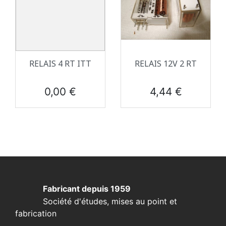
RELAIS 4 RT ITT
RELAIS 12V 2 RT
Prix
Prix
0,00 €
4,44 €
Fabricant depuis 1959
Société d'études, mises au point et
fabrication