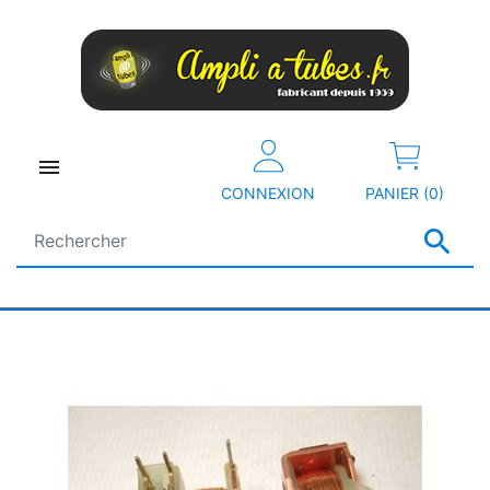

CONNEXION
PANIER (0)
