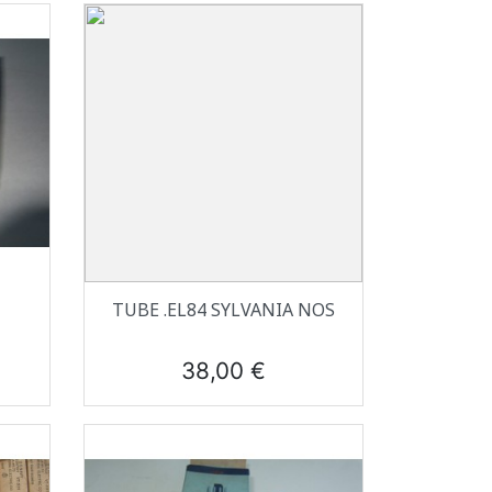
Aperçu rapide

TUBE .EL84 SYLVANIA NOS
Prix
38,00 €