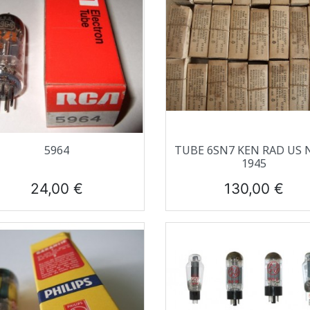
Aperçu rapide
Aperçu rapide


5964
TUBE 6SN7 KEN RAD US 
1945
Prix
Prix
24,00 €
130,00 €