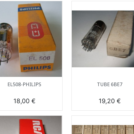
Aperçu rapide
Aperçu rapide


EL508-PHILIPS
TUBE 6BE7
Prix
Prix
18,00 €
19,20 €