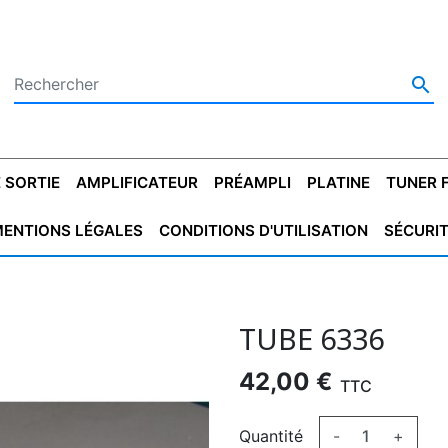

 SORTIE
AMPLIFICATEUR
PRÉAMPLI
PLATINE
TUNER 
ENTIONS LÉGALES
CONDITIONS D'UTILISATION
SÉCURI
 SORTIE
SATEUR
PLATINES VINYLES
CONDENSATEUR
TRANSFO DE SORTIE
MAGNÉTOPHONE
CONDENSATEUR
TRANSFO LINE
TUNER
CONDENSATEU
CAPO
5.08
STYROFLEX
POUR GUITARE
DE DÉMARAGE
MÉLODIUM
NON POLARISÉ
TRAN
TUBE 6336
42,00 €
TTC
Quantité
-
+