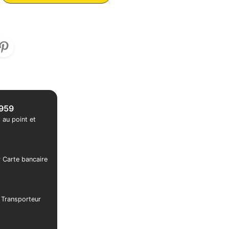
1959
 au point et
r Carte bancaire
r Transporteur