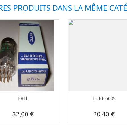
RES PRODUITS DANS LA MÊME CATÉ
Aperçu rapide
Aperçu rapide


E81L
TUBE 6005
Prix
Prix
32,00 €
20,40 €