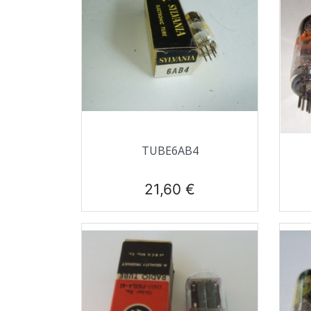
Aperçu rapide

TUBE6AB4
Prix
21,60 €