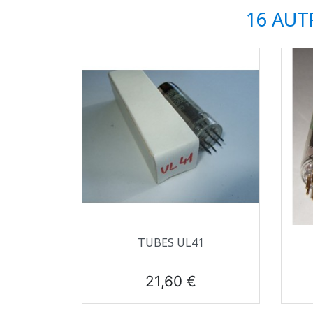
16 AUT
Aperçu rapide

TUBES UL41
Prix
21,60 €