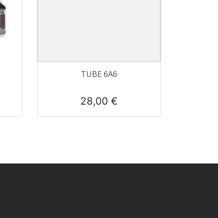
Aperçu rapide

TUBE 6A6
Prix
28,00 €