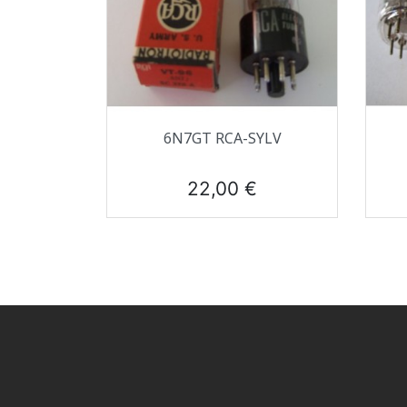
Aperçu rapide

6N7GT RCA-SYLV
Prix
22,00 €