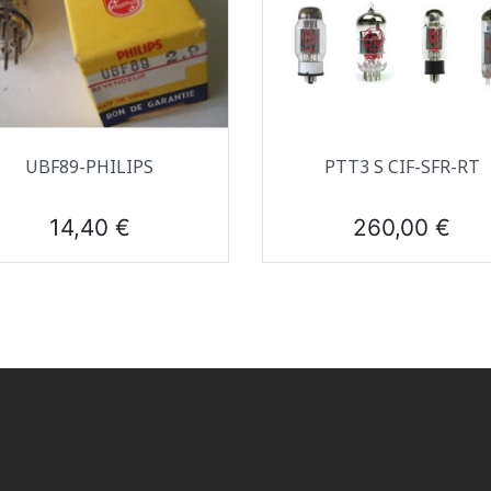
Aperçu rapide
Aperçu rapide


UBF89-PHILIPS
PTT3 S CIF-SFR-RT
Prix
Prix
14,40 €
260,00 €