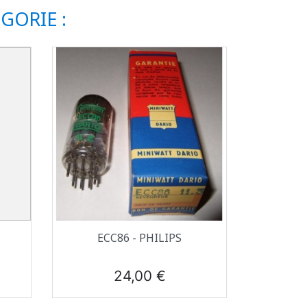
GORIE :
Aperçu rapide

ECC86 - PHILIPS
Prix
24,00 €