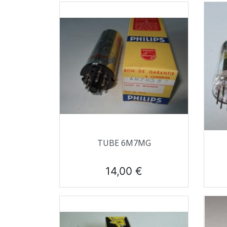
Aperçu rapide

TUBE 6M7MG
Prix
14,00 €