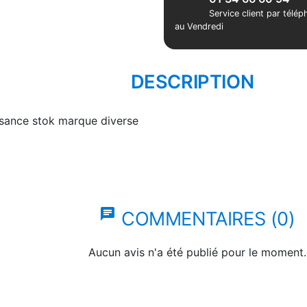
Service client par télé
au Vendredi
DESCRIPTION
ssance stok marque diverse
chat
COMMENTAIRES (0)
Aucun avis n'a été publié pour le moment.