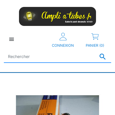

CONNEXION
PANIER (0)
