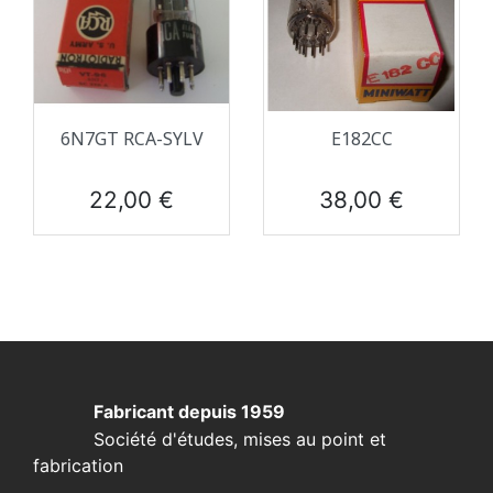
6N7GT RCA-SYLV
E182CC
Prix
Prix
22,00 €
38,00 €
Fabricant depuis 1959
Société d'études, mises au point et
fabrication