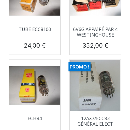
TUBE ECC8100
6V6G APPAIRÉ PAR 4
WESTINGHOUSE
Prix
Prix
24,00 €
352,00 €
PROMO !
ECH84
12AX7/ECC83
GÉNÉRAL ELECT