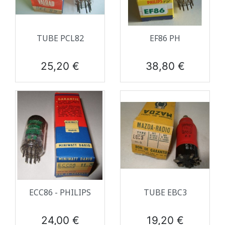
TUBE PCL82
EF86 PH
Prix
Prix
25,20 €
38,80 €
ECC86 - PHILIPS
TUBE EBC3
Prix
Prix
24,00 €
19,20 €