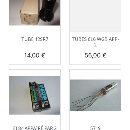
TUBE 12SR7
TUBES 6L6 WGB APP-
2
Prix
Prix
14,00 €
56,00 €
EL84 APPAIRÉ PAR 2
5719