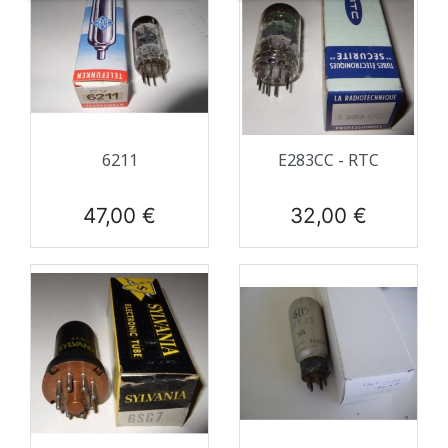
6211
E283CC - RTC
Prix
Prix
47,00 €
32,00 €