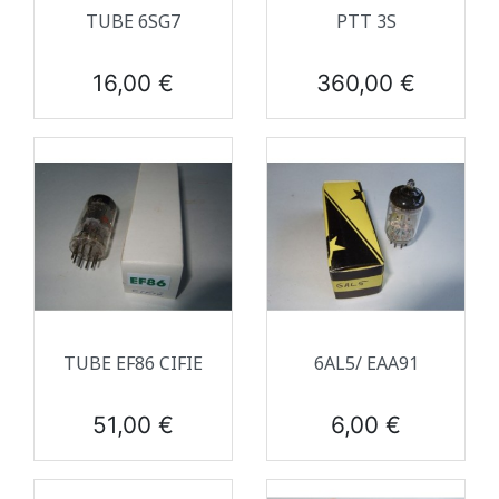
TUBE 6SG7
PTT 3S
Prix
Prix
16,00 €
360,00 €
TUBE EF86 CIFIE
6AL5/ EAA91
Prix
Prix
51,00 €
6,00 €