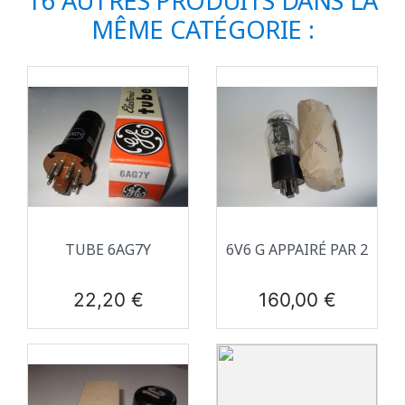
16 AUTRES PRODUITS DANS LA
MÊME CATÉGORIE :
TUBE 6AG7Y
6V6 G APPAIRÉ PAR 2
Prix
Prix
22,20 €
160,00 €