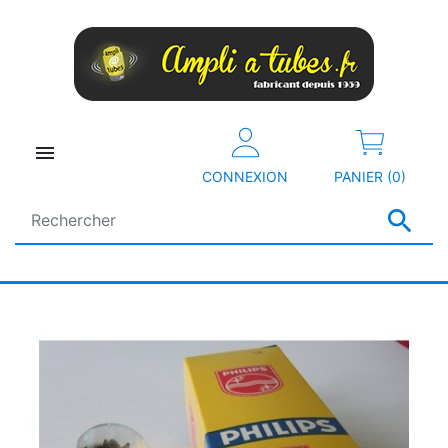

CONNEXION
PANIER (0)
