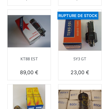
RUPTURE DE STOCK
KT88 EST
5Y3 GT
Prix
Prix
89,00 €
23,00 €