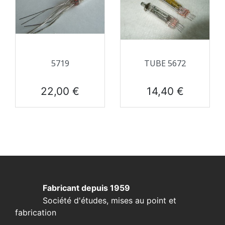
5719
TUBE 5672
Prix
Prix
22,00 €
14,40 €
Fabricant depuis 1959
Société d'études, mises au point et
fabrication