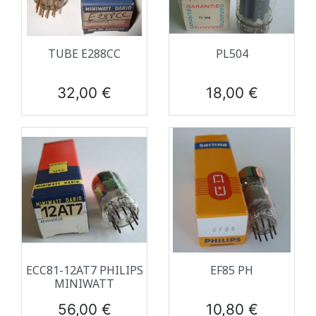
TUBE E288CC
PL504
Prix
Prix
32,00 €
18,00 €
ECC81-12AT7 PHILIPS
EF85 PH
MINIWATT
Prix
Prix
56,00 €
10,80 €