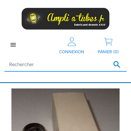

CONNEXION
PANIER (0)
