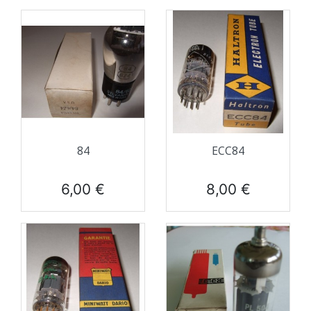
84
ECC84
Prix
Prix
6,00 €
8,00 €