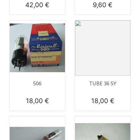
Prix
Prix
42,00 €
9,60 €
506
TUBE 36 SY
Prix
Prix
18,00 €
18,00 €