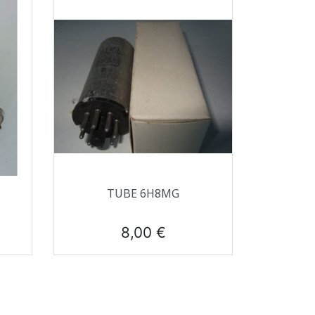
Aperçu rapide

TUBE 6H8MG
Prix
8,00 €