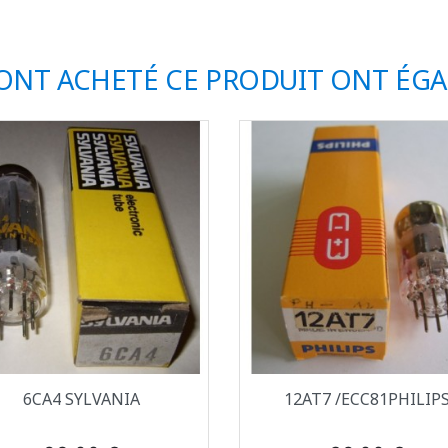
 ONT ACHETÉ CE PRODUIT ONT ÉG
Aperçu rapide
Aperçu rapide


6CA4 SYLVANIA
12AT7 /ECC81PHILIP