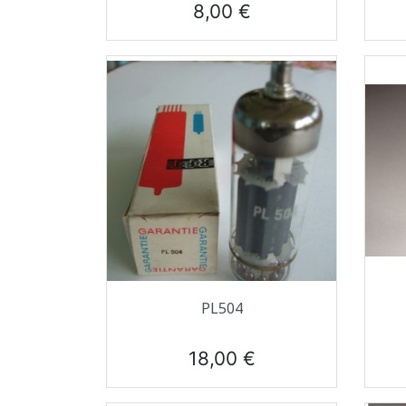
Prix
8,00 €
Aperçu rapide

PL504
Prix
18,00 €