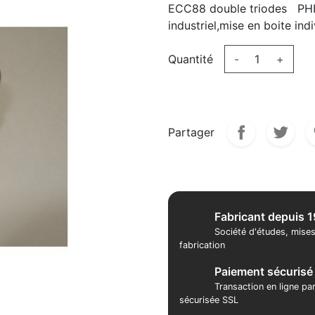
ECC88 double triodes PHI
industriel,mise en boite indi
Quantité
-
+
Partager
Fabricant depuis 
Société d'études, mises
fabrication
Paiement sécurisé
Transaction en ligne pa
sécurisée SSL