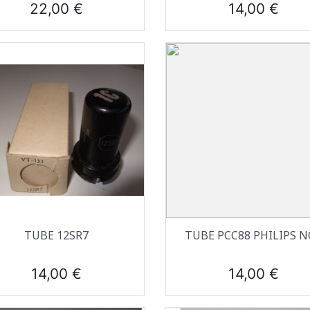
Prix
Prix
22,00 €
14,00 €
Aperçu rapide
Aperçu rapide


TUBE 12SR7
TUBE PCC88 PHILIPS N
Prix
Prix
14,00 €
14,00 €