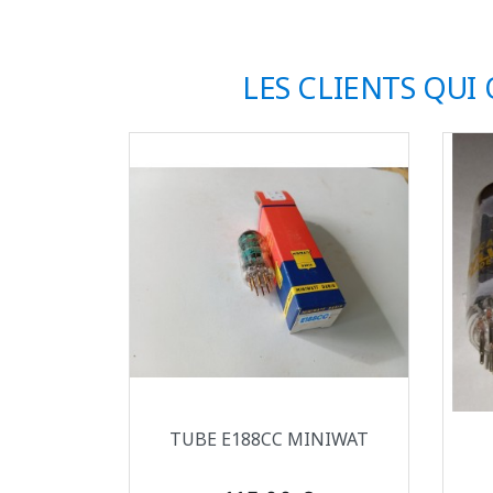
LES CLIENTS QUI
Aperçu rapide

TUBE E188CC MINIWAT