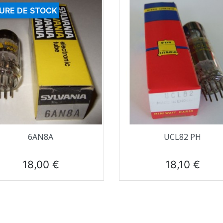
URE DE STOCK
Aperçu rapide
Aperçu rapide


6AN8A
UCL82 PH
Prix
Prix
18,00 €
18,10 €