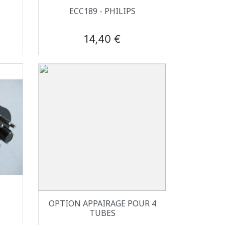
Aperçu rapide

ECC189 - PHILIPS
Prix
14,40 €
Aperçu rapide

OPTION APPAIRAGE POUR 4
TUBES