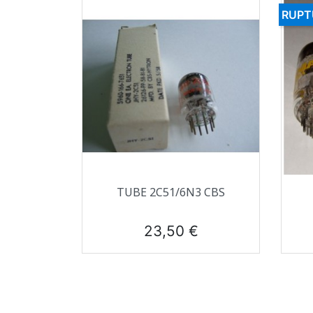
RUPT
Aperçu rapide

TUBE 2C51/6N3 CBS
Prix
23,50 €