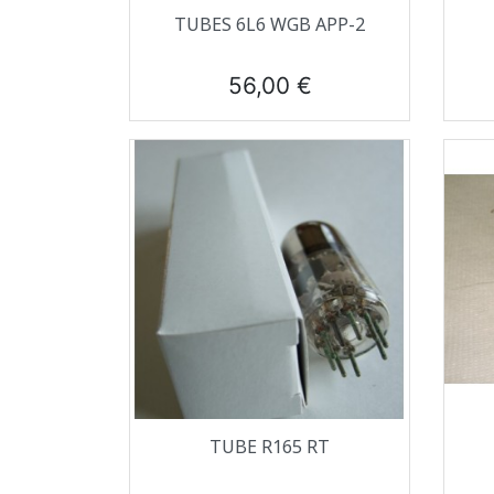
Aperçu rapide

TUBES 6L6 WGB APP-2
Prix
56,00 €
Aperçu rapide

TUBE R165 RT