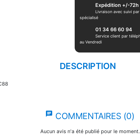
Expédition +/-72h
Livraison avec suivi pa
spécialisé
01 34 66 60 94
Service client par télé
au Vendredi
DESCRIPTION
C88
chat
COMMENTAIRES (0)
Aucun avis n'a été publié pour le moment.