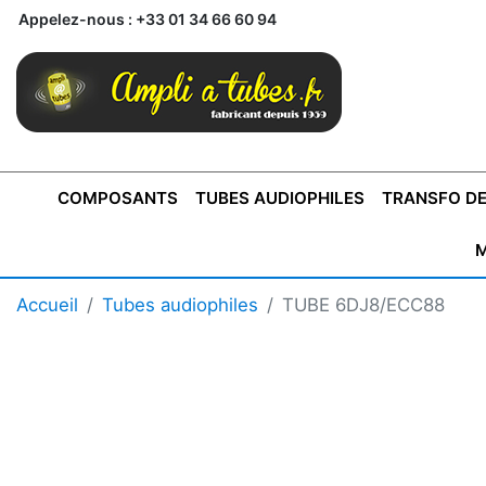
Appelez-nous :
+33 01 34 66 60 94
COMPOSANTS
TUBES AUDIOPHILES
TRANSFO DE
M
BONTONS
TRANSFORMATEUR DE SORTIE DE
AMPLI MONO
AMPLIFICATEURS
SUPRAVOX
BONTONS
FERTIN
AMPLI STÉRÉO
LECTEURS CD
COFFRET
PRÉAMPLI AVEC TUNER
TRANSFORMATEUR DE
COFFRET
CONDEN
Accueil
Tubes audiophiles
TUBE 6DJ8/ECC88
AXE 4MM
CLASSE "A" SINGLE
AXE 6MM
POUR
TYPE PUSH PULL
POUR
LCC PAS 
AMPLI À
MONTAGE
TUBES