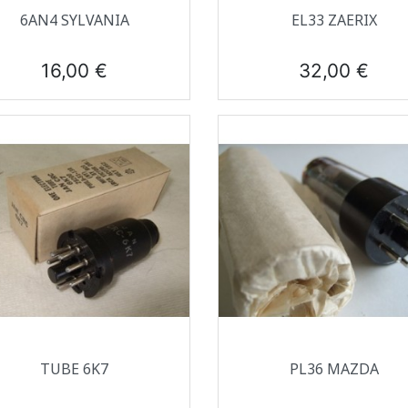
Aperçu rapide
Aperçu rapide


6AN4 SYLVANIA
EL33 ZAERIX
Prix
Prix
16,00 €
32,00 €
Aperçu rapide
Aperçu rapide


TUBE 6K7
PL36 MAZDA