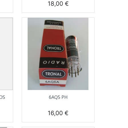
Prix
18,00 €
Aperçu rapide

OS
6AQ5 PH
Prix
16,00 €