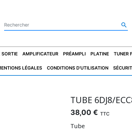

 SORTIE
AMPLIFICATEUR
PRÉAMPLI
PLATINE
TUNER 
ENTIONS LÉGALES
CONDITIONS D'UTILISATION
SÉCURI
 SORTIE
SATEUR
PLATINES VINYLES
CONDENSATEUR
TRANSFO DE SORTIE
MAGNÉTOPHONE
CONDENSATEUR
TRANSFO LINE
TUNER
CONDENSATEU
CAPO
5.08
STYROFLEX
POUR GUITARE
DE DÉMARAGE
MÉLODIUM
NON POLARISÉ
TRAN
TUBE 6DJ8/ECC
38,00 €
TTC
Tube