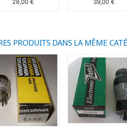
Prix
Prix
28,00 €
39,00 €
RES PRODUITS DANS LA MÊME CATÉ