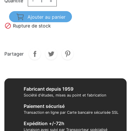
Quantité
-
+
Ajouter au panier

Rupture de stock
Partager
Fabricant depuis 1959
Société d'études, mises au point et fabrication
Paiement sécurisé
Transaction en ligne par Carte bancaire sécurisée SSL
Expédition +/-72h
Livraison avec suivi par Transporteur spécialisé