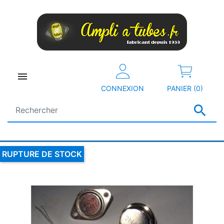

CONNEXION
PANIER (0)

RUPTURE DE STOCK