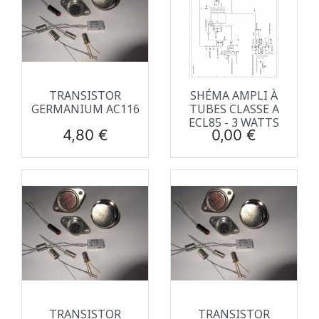
TRANSISTOR
SHÉMA AMPLI À
GERMANIUM AC116
TUBES CLASSE A
ECL85 - 3 WATTS
Prix
Prix
4,80 €
0,00 €
TRANSISTOR
TRANSISTOR