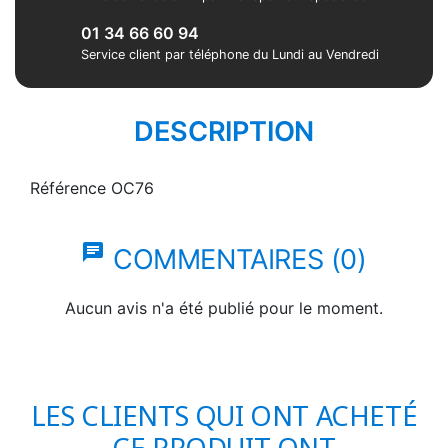
01 34 66 60 94
Service client par téléphone du Lundi au Vendredi
DESCRIPTION
Référence
OC76
chat
COMMENTAIRES (0)
Aucun avis n'a été publié pour le moment.
LES CLIENTS QUI ONT ACHETÉ
CE PRODUIT ONT