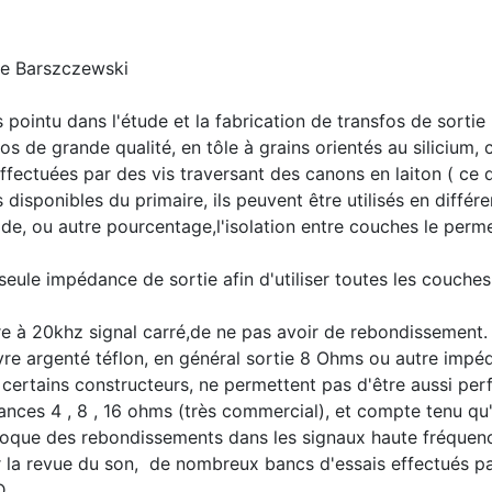
ne Barszczewski
 pointu dans l'étude et la fabrication de transfos de sortie
s de grande qualité, en tôle à grains orientés au silicium, c
ffectuées par des vis traversant des canons en laiton ( ce 
disponibles du primaire, ils peuvent être utilisés en différe
, ou autre pourcentage,l'isolation entre couches le permet,
seule impédance de sortie afin d'utiliser toutes les couch
re à 20khz signal carré,de ne pas avoir de rebondissement.
ivre argenté téflon, en général sortie 8 Ohms ou autre im
r certains constructeurs, ne permettent pas d'être aussi per
dances 4 , 8 , 16 ohms (très commercial), et compte tenu qu
ovoque des rebondissements dans les signaux haute fréquenc
r la revue du son, de nombreux bancs d'essais effectués p
D,