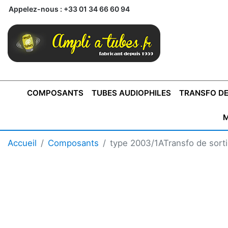
Appelez-nous :
+33 01 34 66 60 94
COMPOSANTS
TUBES AUDIOPHILES
TRANSFO DE
M
BONTONS
TRANSFORMATEUR DE SORTIE DE
AMPLI MONO
AMPLIFICATEURS
SUPRAVOX
BONTONS
FERTIN
AMPLI STÉRÉO
LECTEURS CD
COFFRET
PRÉAMPLI AVEC TUNER
TRANSFORMATEUR DE
COFFRET
CONDEN
Accueil
Composants
type 2003/1ATransfo de sor
AXE 4MM
CLASSE "A" SINGLE
AXE 6MM
POUR
TYPE PUSH PULL
POUR
LCC PAS 
AMPLI À
MONTAGE
TUBES