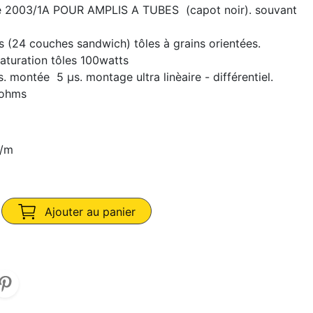
2003/1A POUR AMPLIS A TUBES (capot noir). souvant
 (24 couches sandwich) tôles à grains orientées.
aturation tôles 100watts
montée 5 µs. montage ultra linèaire - différentiel.
0ohms
m/m
Ajouter au panier