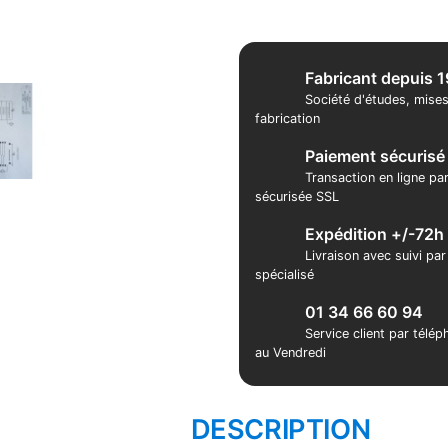
Fabricant depuis 
Société d'études, mises
fabrication
Paiement sécurisé
Transaction en ligne pa
sécurisée SSL
Expédition +/-72h
Livraison avec suivi pa
spécialisé
01 34 66 60 94
Service client par télé
au Vendredi
DESCRIPTION