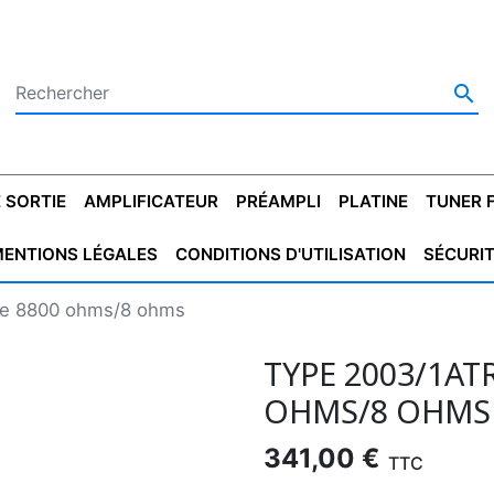

 SORTIE
AMPLIFICATEUR
PRÉAMPLI
PLATINE
TUNER 
ENTIONS LÉGALES
CONDITIONS D'UTILISATION
SÉCURI
 SORTIE
SATEUR
PLATINES VINYLES
CONDENSATEUR
TRANSFO DE SORTIE
MAGNÉTOPHONE
CONDENSATEUR
TRANSFO LINE
TUNER
CONDENSATEU
CAPO
tie 8800 ohms/8 ohms
5.08
STYROFLEX
POUR GUITARE
DE DÉMARAGE
MÉLODIUM
NON POLARISÉ
TRAN
TYPE 2003/1AT
OHMS/8 OHMS
341,00 €
TTC