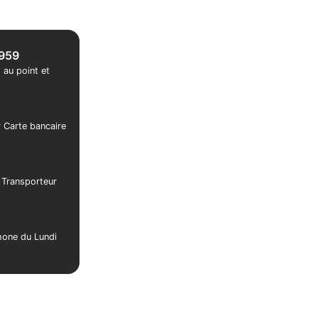
1959
 au point et
r Carte bancaire
r Transporteur
phone du Lundi