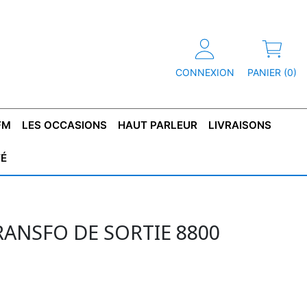
CONNEXION
PANIER (0)
FM
LES OCCASIONS
HAUT PARLEUR
LIVRAISONS
TÉ
R
T DE
CONDENSATEUR
CAPOT
CONDENSATEUR
TÔLE POUR
CONDENSATEUR
CO
SFORMATEUR
TYPE X2
TRANSFORMATEUR
POLARISÉ
TRANSFORMATEUR
POLARISÉ
TAN
HAUTE TENSION
BASSE TENSION
RANSFO DE SORTIE 8800