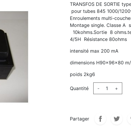
TRANSFOS DE SORTIE typ
pour tubes 845 1000/1200v 
Enroulements multi-couches
Montage single. Classe A s
10kohms.Sortie 8 ohms.tem
4/5H Résistance 80ohms
intensité max 200 mA
dimensions H90x96x80 m
poids 2kg6
Quantité
-
+
Partager