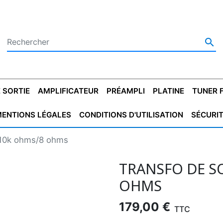

 SORTIE
AMPLIFICATEUR
PRÉAMPLI
PLATINE
TUNER 
ENTIONS LÉGALES
CONDITIONS D'UTILISATION
SÉCURI
 SORTIE
SATEUR
PLATINES VINYLES
CONDENSATEUR
TRANSFO DE SORTIE
MAGNÉTOPHONE
CONDENSATEUR
TRANSFO LINE
TUNER
CONDENSATEU
CAPO
 10k ohms/8 ohms
5.08
STYROFLEX
POUR GUITARE
DE DÉMARAGE
MÉLODIUM
NON POLARISÉ
TRAN
TRANSFO DE SO
OHMS
179,00 €
TTC