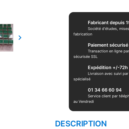
Fabricant depuis 
Société d'études, mises
fabrication

Paiement sécurisé
Transaction en ligne pa
sécurisée SSL
Expédition +/-72h
Livraison avec suivi pa
spécialisé
01 34 66 60 94
Service client par télé
au Vendredi
DESCRIPTION