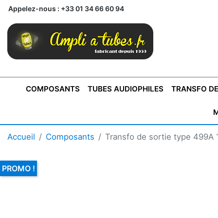
Appelez-nous :
+33 01 34 66 60 94
COMPOSANTS
TUBES AUDIOPHILES
TRANSFO DE
M
BONTONS
TRANSFORMATEUR DE SORTIE DE
AMPLI MONO
AMPLIFICATEURS
SUPRAVOX
BONTONS
FERTIN
AMPLI STÉRÉO
LECTEURS CD
COFFRET
PRÉAMPLI AVEC TUNER
TRANSFORMATEUR DE
COFFRET
CONDEN
Accueil
Composants
Transfo de sortie type 499A
AXE 4MM
CLASSE "A" SINGLE
AXE 6MM
POUR
TYPE PUSH PULL
POUR
LCC PAS 
AMPLI À
MONTAGE
TUBES
PROMO !