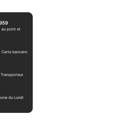
1959
 au point et
r Carte bancaire
r Transporteur
phone du Lundi