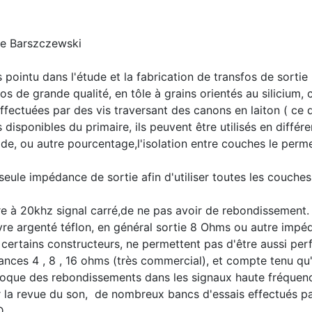
ne Barszczewski
 pointu dans l'étude et la fabrication de transfos de sortie
s de grande qualité, en tôle à grains orientés au silicium, c
ffectuées par des vis traversant des canons en laiton ( ce 
disponibles du primaire, ils peuvent être utilisés en différe
, ou autre pourcentage,l'isolation entre couches le permet,
seule impédance de sortie afin d'utiliser toutes les couch
re à 20khz signal carré,de ne pas avoir de rebondissement.
ivre argenté téflon, en général sortie 8 Ohms ou autre im
r certains constructeurs, ne permettent pas d'être aussi per
dances 4 , 8 , 16 ohms (très commercial), et compte tenu qu
ovoque des rebondissements dans les signaux haute fréquenc
r la revue du son, de nombreux bancs d'essais effectués p
D,