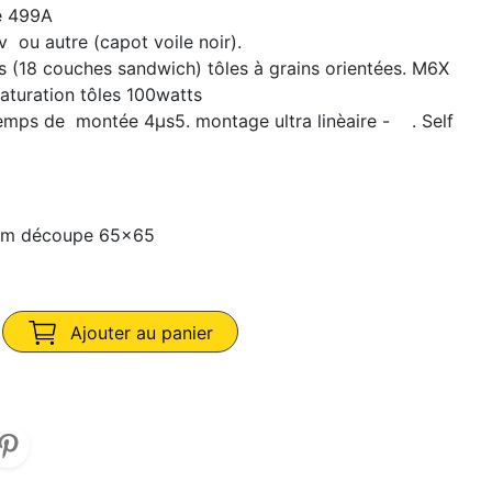
e 499A
ou autre (capot voile noir).
 (18 couches sandwich) tôles à grains orientées. M6X
aturation tôles 100watts
ps de montée 4µs5. montage ultra linèaire - . Self
/m découpe 65x65
Ajouter au panier