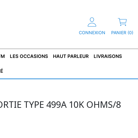
CONNEXION
PANIER (0)
FM
LES OCCASIONS
HAUT PARLEUR
LIVRAISONS
TÉ
R
T DE
CONDENSATEUR
CAPOT
CONDENSATEUR
TÔLE POUR
CONDENSATEUR
CO
SFORMATEUR
TYPE X2
TRANSFORMATEUR
POLARISÉ
TRANSFORMATEUR
POLARISÉ
TAN
HAUTE TENSION
BASSE TENSION
RTIE TYPE 499A 10K OHMS/8