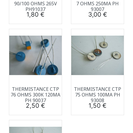
90/100 OHMS 265V
7 OHMS 250MA PH
PH91037
93007
Prix
Prix
1,80 €
3,00 €
THERMISTANCE CTP
THERMISTANCE CTP
76 OHMS 300K 120MA
75 OHMS 100MA PH
PH 90037
93008
Prix
Prix
2,50 €
1,50 €