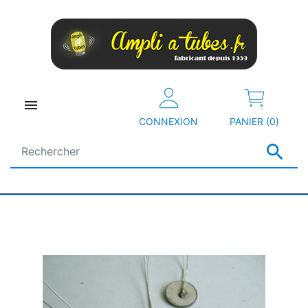

CONNEXION
PANIER (0)
