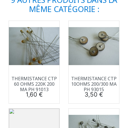
MÊME CATÉGORIE :
THERMISTANCE CTP
THERMISTANCE CTP
60 OHMS 220K 200
10OHMS 200/300 MA
MA PH 91013
PH 93015
Prix
Prix
1,60 €
3,50 €