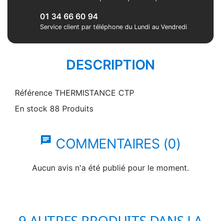
01 34 66 60 94
Service client par téléphone du Lundi au Vendredi
DESCRIPTION
Référence
THERMISTANCE CTP
En stock
88 Produits
chat
COMMENTAIRES (0)
Aucun avis n'a été publié pour le moment.
9 AUTRES PRODUITS DANS LA