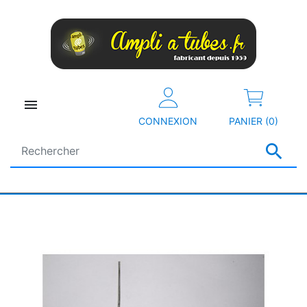

CONNEXION
PANIER (0)
