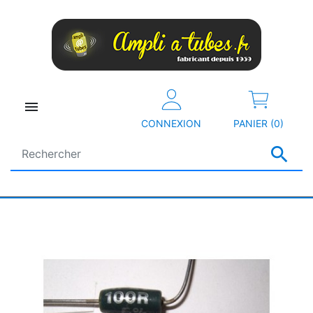

CONNEXION
PANIER (0)
