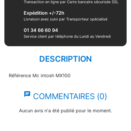
Transaction en ligne par Carte bancaire sécurisée SSL
Expédition +/-72h
Livraison avec suivi par Transporteur spécialisé
01 34 66 60 94
Service client par téléphone du Lundi au Vendredi
DESCRIPTION
Référence
Mc intosh MX100
chat
COMMENTAIRES (0)
Aucun avis n'a été publié pour le moment.