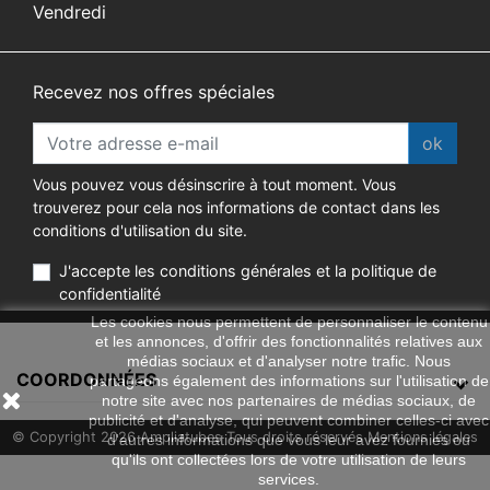
Vendredi
Recevez nos offres spéciales
ok
Vous pouvez vous désinscrire à tout moment. Vous
trouverez pour cela nos informations de contact dans les
conditions d'utilisation du site.
J'accepte les conditions générales et la politique de
confidentialité
Les cookies nous permettent de personnaliser le contenu
et les annonces, d'offrir des fonctionnalités relatives aux
médias sociaux et d'analyser notre trafic. Nous
COORDONNÉES
partageons également des informations sur l'utilisation de
notre site avec nos partenaires de médias sociaux, de
publicité et d'analyse, qui peuvent combiner celles-ci avec
© Copyright 2026 Ampliatubes Tous droits réservés
Mentions légales
d'autres informations que vous leur avez fournies ou
qu'ils ont collectées lors de votre utilisation de leurs
Plan du site
services.