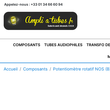
Appelez-nous :
+33 01 34 66 60 94
COMPOSANTS
TUBES AUDIOPHILES
TRANSFO DE
M
BONTONS
TRANSFORMATEUR DE SORTIE DE
AMPLI MONO
AMPLIFICATEURS
SUPRAVOX
BONTONS
FERTIN
AMPLI STÉRÉO
LECTEURS CD
COFFRET
PRÉAMPLI AVEC TUNER
TRANSFORMATEUR DE
COFFRET
CONDEN
Accueil
Composants
Potentiomètre rotatif NOS (B
AXE 4MM
CLASSE "A" SINGLE
AXE 6MM
POUR
TYPE PUSH PULL
POUR
LCC PAS 
AMPLI À
MONTAGE
TUBES