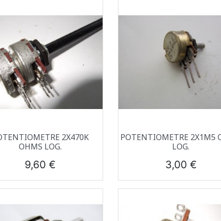
Aperçu rapide
Aperçu rapide


OTENTIOMETRE 2X470K
POTENTIOMETRE 2X1M5
OHMS LOG.
LOG.
Prix
Prix
9,60 €
3,00 €