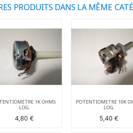
RES PRODUITS DANS LA MÊME CATÉ
Aperçu rapide
Aperçu rapide


TENTIOMETRE 1K OHMS
POTENTIOMETRE 10K O
LOG.
LOG.
Prix
Prix
4,80 €
5,40 €