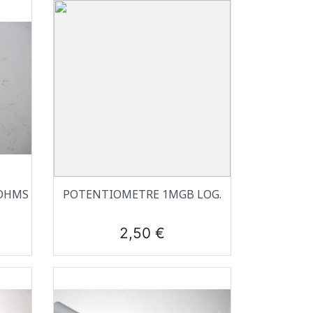
Aperçu rapide

 OHMS
POTENTIOMETRE 1MGB LOG.
Prix
2,50 €