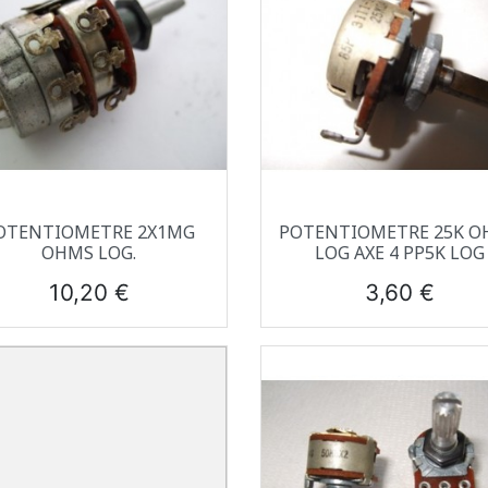
Aperçu rapide
Aperçu rapide


OTENTIOMETRE 2X1MG
POTENTIOMETRE 25K O
OHMS LOG.
LOG AXE 4 PP5K LOG
Prix
Prix
10,20 €
3,60 €