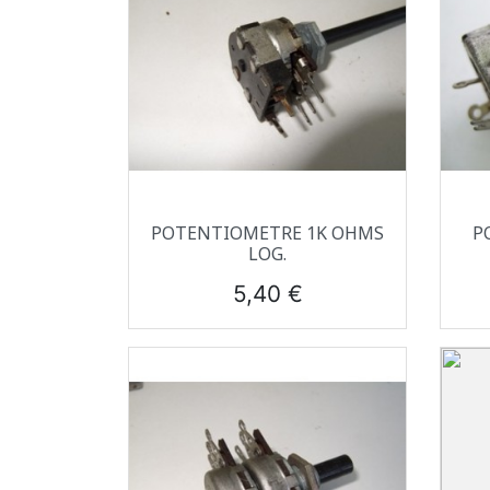
Aperçu rapide

POTENTIOMETRE 1K OHMS
P
LOG.
Prix
5,40 €