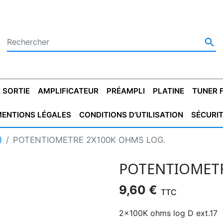

 SORTIE
AMPLIFICATEUR
PRÉAMPLI
PLATINE
TUNER 
ENTIONS LÉGALES
CONDITIONS D'UTILISATION
SÉCURI
 SORTIE
SATEUR
PLATINES VINYLES
CONDENSATEUR
TRANSFO DE SORTIE
MAGNÉTOPHONE
CONDENSATEUR
TRANSFO LINE
TUNER
CONDENSATEU
CAPO
)
POTENTIOMETRE 2X100K OHMS LOG.
5.08
STYROFLEX
POUR GUITARE
DE DÉMARAGE
MÉLODIUM
NON POLARISÉ
TRAN
POTENTIOMETR
9,60 €
TTC
2x100K ohms log D ext.17