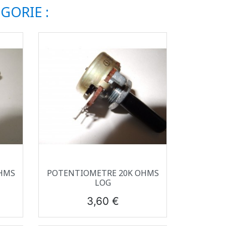
GORIE :
Aperçu rapide

HMS
POTENTIOMETRE 20K OHMS
LOG
Prix
3,60 €