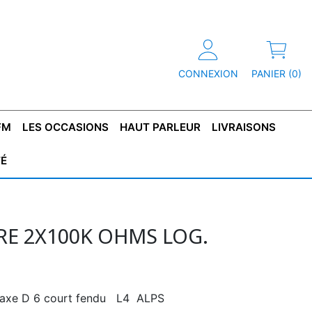
CONNEXION
PANIER (0)
FM
LES OCCASIONS
HAUT PARLEUR
LIVRAISONS
TÉ
R
T DE
CONDENSATEUR
CAPOT
CONDENSATEUR
TÔLE POUR
CONDENSATEUR
CO
SFORMATEUR
TYPE X2
TRANSFORMATEUR
POLARISÉ
TRANSFORMATEUR
POLARISÉ
TAN
HAUTE TENSION
BASSE TENSION
E 2X100K OHMS LOG.
 axe D 6 court fendu L4 ALPS