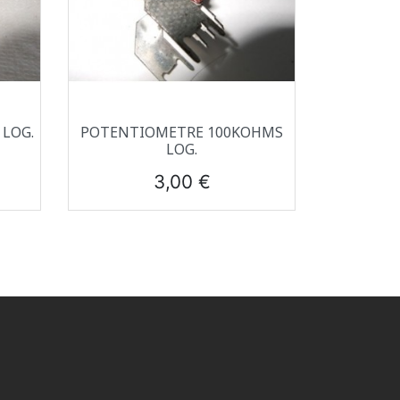
Aperçu rapide

LOG.
POTENTIOMETRE 100KOHMS
LOG.
Prix
3,00 €