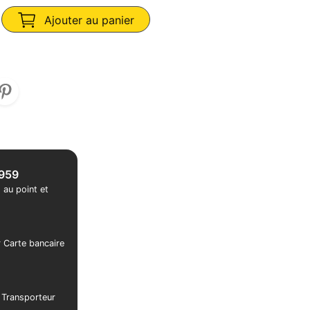
Ajouter au panier
1959
 au point et
r Carte bancaire
r Transporteur