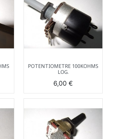
Aperçu rapide

HMS
POTENTIOMETRE 100KOHMS
LOG.
Prix
6,00 €