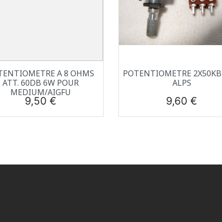
Aperçu rapide
Aperçu rapide


TENTIOMETRE A 8 OHMS
POTENTIOMETRE 2X50KB 
ATT. 60DB 6W POUR
ALPS
MEDIUM/AIGFU
Prix
Prix
9,50 €
9,60 €