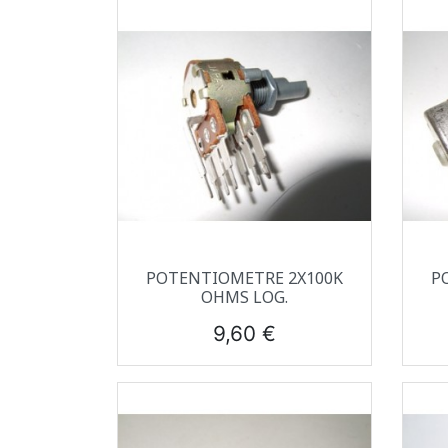
Aperçu rapide

POTENTIOMETRE 2X100K
P
OHMS LOG.
Prix
9,60 €