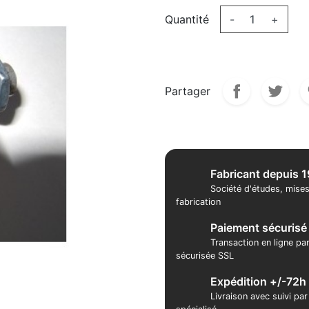
Quantité
-
+
Partager
Fabricant depuis 
Société d'études, mises
fabrication
Paiement sécurisé
Transaction en ligne pa
sécurisée SSL
Expédition +/-72h
Livraison avec suivi pa