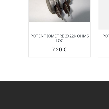
Aperçu rapide

POTENTIOMETRE 2X22K OHMS
PO
LOG
Prix
7,20 €