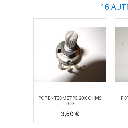
16 AUT
Aperçu rapide

POTENTIOMETRE 20K OHMS
PO
LOG
Prix
3,60 €