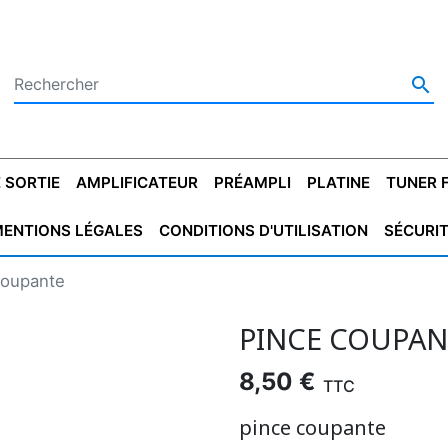

 SORTIE
AMPLIFICATEUR
PRÉAMPLI
PLATINE
TUNER 
ENTIONS LÉGALES
CONDITIONS D'UTILISATION
SÉCURI
 SORTIE
SATEUR
PLATINES VINYLES
CONDENSATEUR
TRANSFO DE SORTIE
MAGNÉTOPHONE
CONDENSATEUR
TRANSFO LINE
TUNER
CONDENSATEU
CAPO
coupante
5.08
STYROFLEX
POUR GUITARE
DE DÉMARAGE
MÉLODIUM
NON POLARISÉ
TRAN
PINCE COUPAN
8,50 €
TTC
pince coupante