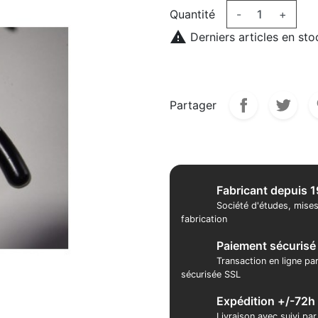
Quantité
-
+

Derniers articles en sto
Partager
Fabricant depuis 
Société d'études, mises
fabrication
Paiement sécurisé
Transaction en ligne pa
sécurisée SSL
Expédition +/-72h
Livraison avec suivi pa