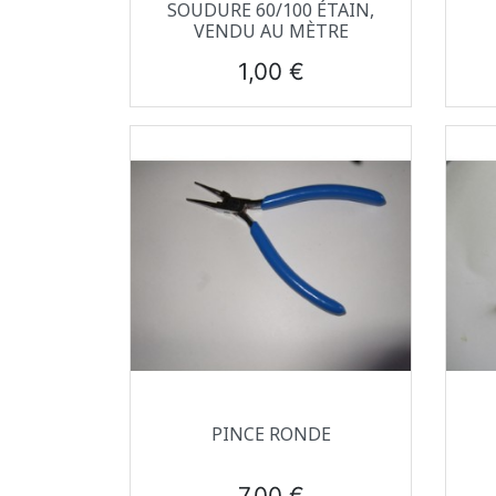
Aperçu rapide

SOUDURE 60/100 ÉTAIN,
VENDU AU MÈTRE
Prix
1,00 €
Aperçu rapide

PINCE RONDE
Prix
7,00 €