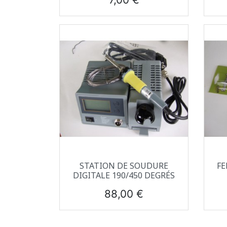
Aperçu rapide

STATION DE SOUDURE
FE
DIGITALE 190/450 DEGRÉS
Prix
88,00 €