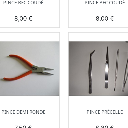
Aperçu rapide
Aperçu rapide


PINCE BEC COUDÉ
PINCE BEC COUDÉ
Prix
Prix
8,00 €
8,00 €
Aperçu rapide
Aperçu rapide


PINCE DEMI RONDE
PINCE PRÉCELLE
Prix
Prix
7,50 €
8,80 €