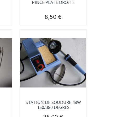
Aperçu rapide

PINCE PLATE DROITE
Prix
8,50 €
Aperçu rapide

STATION DE SOUDURE 48W
150/380 DEGRÉS
Prix
28,00 €