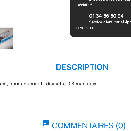
spécialisé
01 34 66 60 94
Service client par télé
au Vendredi
DESCRIPTION
cm, pour coupure fil diamètre 0.8 m/m max.
chat
COMMENTAIRES (0)