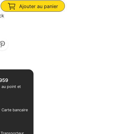
Ajouter au panier
ck
1959
 au point et
r Carte bancaire
r Transporteur