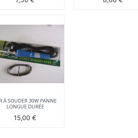
Aperçu rapide

R À SOUDER 30W PANNE
LONGUE DURÉE
Prix
15,00 €