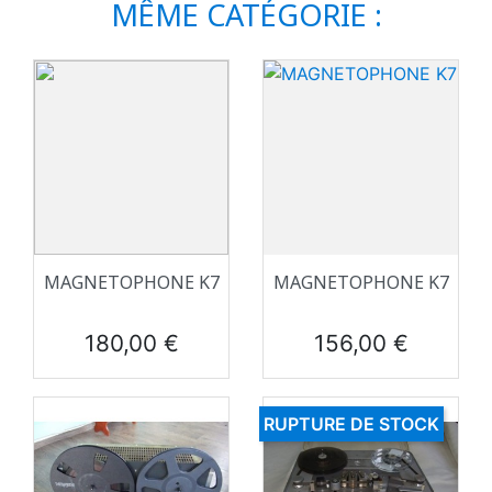
MÊME CATÉGORIE :
MAGNETOPHONE K7
MAGNETOPHONE K7
Prix
Prix
180,00 €
156,00 €
RUPTURE DE STOCK