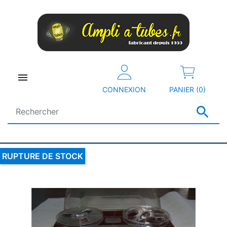

CONNEXION
PANIER (0)

RUPTURE DE STOCK