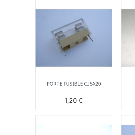
Aperçu rapide

PORTE FUSIBLE CI 5X20
Prix
1,20 €