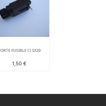
Aperçu rapide

PORTE FUSIBLE CI 5X20
Prix
1,50 €