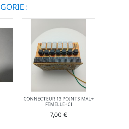
GORIE :
Aperçu rapide

CONNECTEUR 13 POINTS MAL+
FEMELLE+CI
Prix
7,00 €