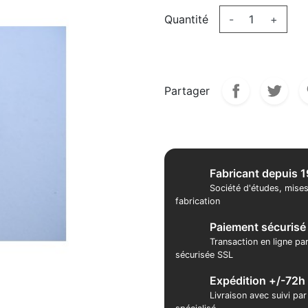
Quantité
-
+
Partager
Fabricant depuis 
Société d'études, mises
fabrication
Paiement sécurisé
Transaction en ligne pa
sécurisée SSL
Expédition +/-72h
Livraison avec suivi pa