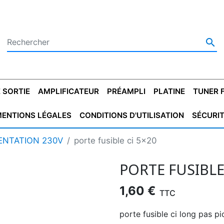

 SORTIE
AMPLIFICATEUR
PRÉAMPLI
PLATINE
TUNER 
ENTIONS LÉGALES
CONDITIONS D'UTILISATION
SÉCURI
 SORTIE
SATEUR
PLATINES VINYLES
CONDENSATEUR
TRANSFO DE SORTIE
MAGNÉTOPHONE
CONDENSATEUR
TRANSFO LINE
TUNER
CONDENSATEU
CAPO
MENTATION 230V
porte fusible ci 5x20
5.08
STYROFLEX
POUR GUITARE
DE DÉMARAGE
MÉLODIUM
NON POLARISÉ
TRAN
PORTE FUSIBLE
1,60 €
TTC
porte fusible ci long pas