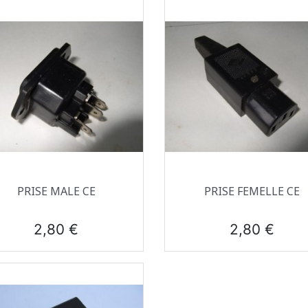
Aperçu rapide
Aperçu rapide


PRISE MALE CE
PRISE FEMELLE CE
Prix
Prix
2,80 €
2,80 €