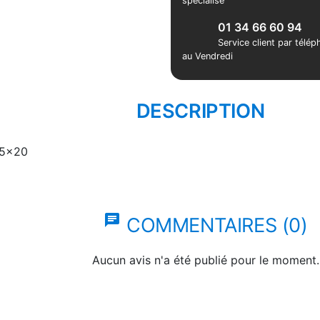
spécialisé
01 34 66 60 94
Service client par télé
au Vendredi
DESCRIPTION
i 5x20
chat
COMMENTAIRES (0)
Aucun avis n'a été publié pour le moment.