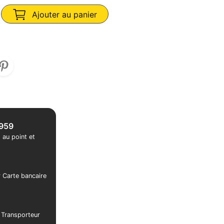
Ajouter au panier
1959
 au point et
r Carte bancaire
r Transporteur