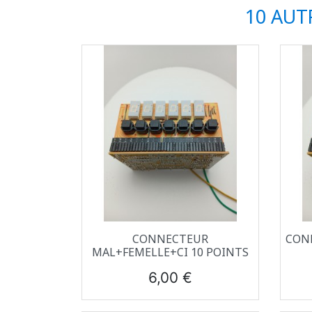
10 AUT
Aperçu rapide

CONNECTEUR
CON
MAL+FEMELLE+CI 10 POINTS
Prix
6,00 €