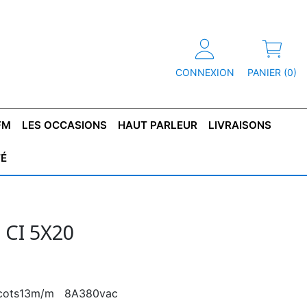
CONNEXION
PANIER (0)
FM
LES OCCASIONS
HAUT PARLEUR
LIVRAISONS
TÉ
R
T DE
CONDENSATEUR
CAPOT
CONDENSATEUR
TÔLE POUR
CONDENSATEUR
CO
SFORMATEUR
TYPE X2
TRANSFORMATEUR
POLARISÉ
TRANSFORMATEUR
POLARISÉ
TAN
HAUTE TENSION
BASSE TENSION
 CI 5X20
 picots13m/m 8A380vac