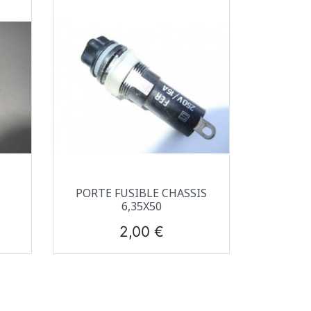
Aperçu rapide

PORTE FUSIBLE CHASSIS
6,35X50
Prix
2,00 €