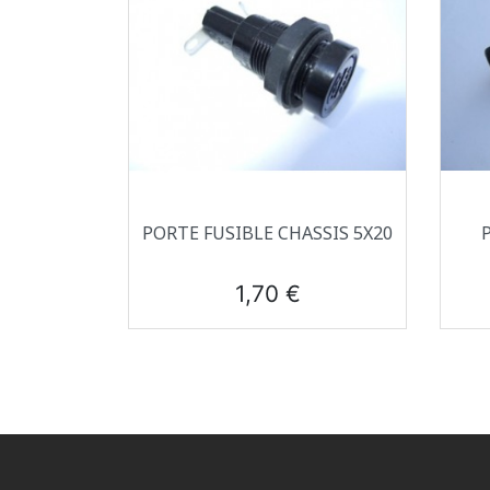
Aperçu rapide

PORTE FUSIBLE CHASSIS 5X20
Prix
1,70 €