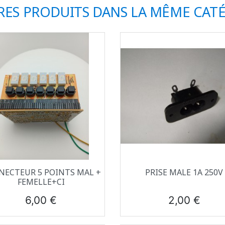
RES PRODUITS DANS LA MÊME CATÉ
Aperçu rapide
Aperçu rapide


NECTEUR 5 POINTS MAL +
PRISE MALE 1A 250V
FEMELLE+CI
Prix
Prix
6,00 €
2,00 €