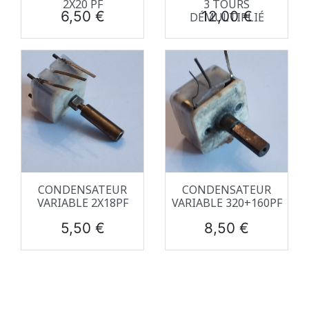
2X20 PF
3 TOURS
Prix
Prix
6,50 €
12,00 €
DÉMULTIPLIÉ
CONDENSATEUR
CONDENSATEUR
VARIABLE 2X18PF
VARIABLE 320+160PF
Prix
Prix
5,50 €
8,50 €