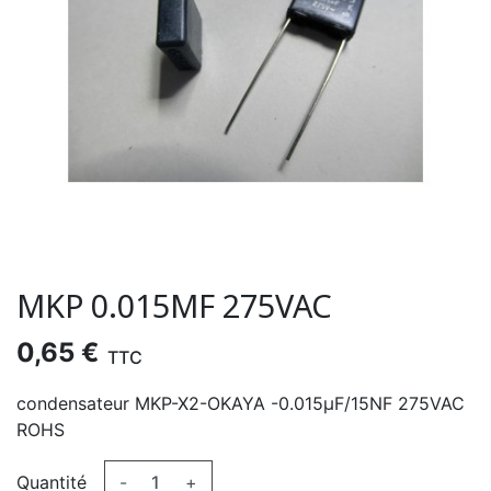
MKP 0.015ΜF 275VAC
0,65 €
TTC
condensateur MKP-X2-OKAYA -0.015µF/15NF 275VAC
ROHS
Quantité
-
+