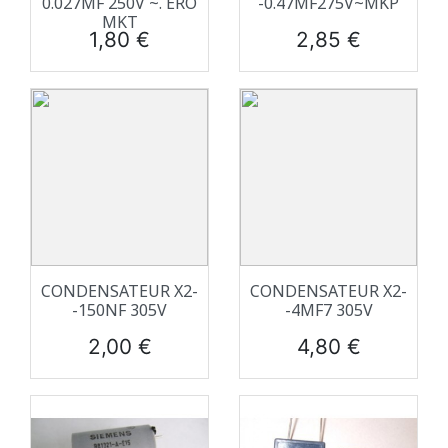
0.027ΜF 250V ~. ERO
-0.47ΜF275V~MKP
MKT
Prix
Prix
1,80 €
2,85 €
CONDENSATEUR X2-
CONDENSATEUR X2-
-150NF 305V
-4ΜF7 305V
Prix
Prix
2,00 €
4,80 €