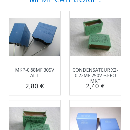
MKP-0.68ΜF 305V
CONDENSATEUR X2-
ALT.
0.22ΜF 250V ~.ERO
MKT
Prix
Prix
2,80 €
2,40 €