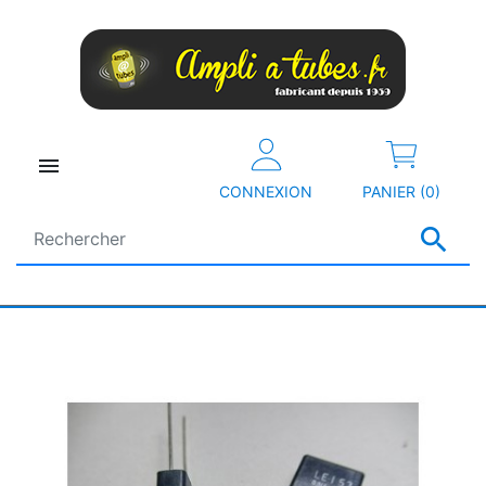

CONNEXION
PANIER (0)
