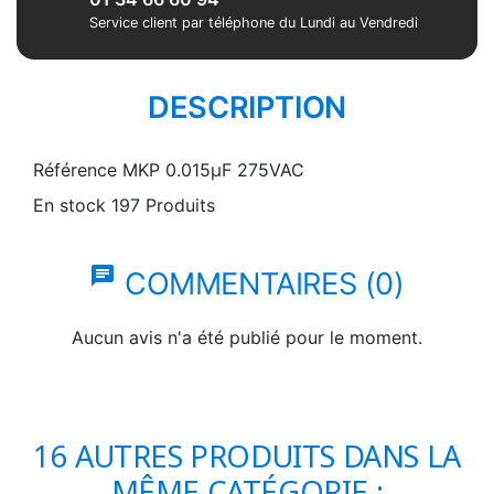
Service client par téléphone du Lundi au Vendredi
DESCRIPTION
Référence
MKP 0.015µF 275VAC
En stock
197 Produits
chat
COMMENTAIRES (0)
Aucun avis n'a été publié pour le moment.
16 AUTRES PRODUITS DANS LA
MÊME CATÉGORIE :