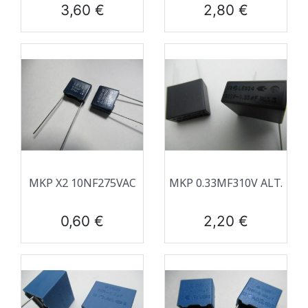
Prix
Prix
3,60 €
2,80 €
MKP X2 10NF275VAC
MKP 0.33ΜF310V ALT.
Prix
Prix
0,60 €
2,20 €