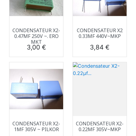
CONDENSATEUR X2-
CONDENSATEUR X2
0.47ΜF 250V ~. ERO
0.33ΜF 440V~MKP
MKT
Prix
Prix
3,00 €
3,84 €
CONDENSATEUR X2-
CONDENSATEUR X2-
1ΜF 305V ~ PILKOR
0.22ΜF 305V~MKP