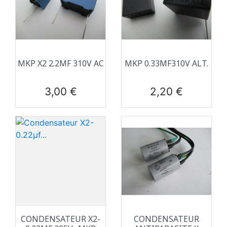
MKP X2 2.2ΜF 310V AC
MKP 0.33ΜF310V ALT.
Prix
Prix
3,00 €
2,20 €
CONDENSATEUR X2-
CONDENSATEUR