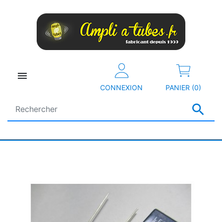

CONNEXION
PANIER (0)
