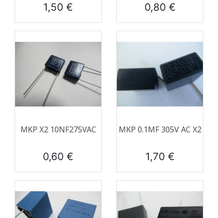
Prix
Prix
1,50 €
0,80 €
MKP X2 10NF275VAC
MKP 0.1ΜF 305V AC X2
Prix
Prix
0,60 €
1,70 €