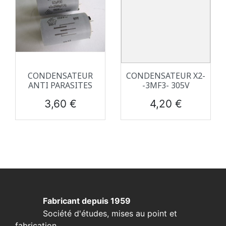
CONDENSATEUR
CONDENSATEUR X2-
ANTI PARASITES
-3ΜF3- 305V
Prix
Prix
3,60 €
4,20 €
Fabricant depuis 1959
Société d'études, mises au point et
fabrication