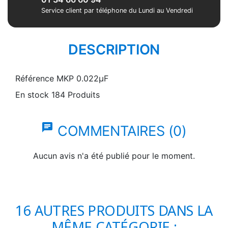
Service client par téléphone du Lundi au Vendredi
DESCRIPTION
Référence
MKP 0.022µF
En stock
184 Produits
chat
COMMENTAIRES (0)
Aucun avis n'a été publié pour le moment.
16 AUTRES PRODUITS DANS LA
MÊME CATÉGORIE :