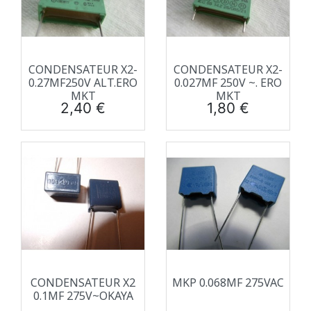
CONDENSATEUR X2-
CONDENSATEUR X2-
0.27ΜF250V ALT.ERO
0.027ΜF 250V ~. ERO
MKT
MKT
Prix
Prix
2,40 €
1,80 €
CONDENSATEUR X2
MKP 0.068ΜF 275VAC
0.1ΜF 275V~OKAYA