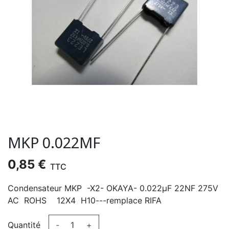
MKP 0.022ΜF
0,85 €
TTC
Condensateur MKP -X2- OKAYA- 0.022µF 22NF 275V
AC ROHS 12X4 H10---remplace RIFA
Quantité
-
+