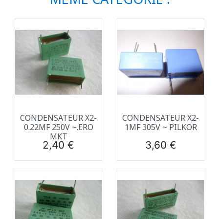
CONDENSATEUR X2-
CONDENSATEUR X2-
0.22ΜF 250V ~.ERO
1ΜF 305V ~ PILKOR
MKT
Prix
Prix
2,40 €
3,60 €