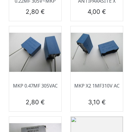
0.22ΜF 305V~MKP
ANTIPARASITE X
Prix
Prix
2,80 €
4,00 €
MKP 0.47ΜF 305VAC
MKP X2 1ΜF310V AC
Prix
Prix
2,80 €
3,10 €