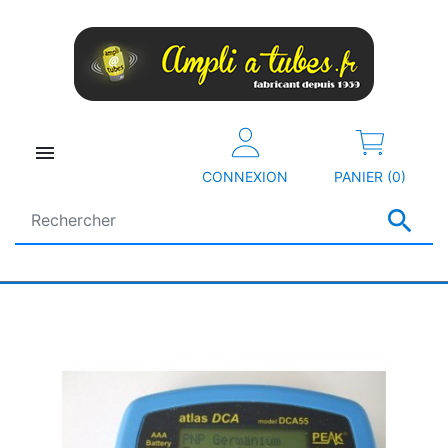

CONNEXION
PANIER (0)
