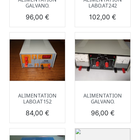
GALVANO.
LABO.AT242
Prix
Prix
96,00 €
102,00 €
ALIMENTATION
ALIMENTATION
LABO.AT152
GALVANO.
Prix
Prix
84,00 €
96,00 €