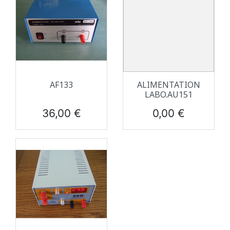
AF133
ALIMENTATION
LABO.AU151
Prix
Prix
36,00 €
0,00 €