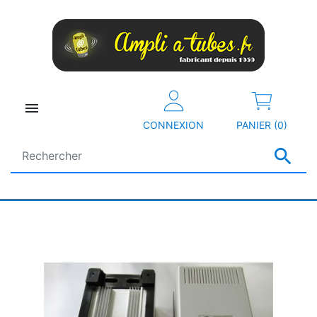

CONNEXION
PANIER (0)
