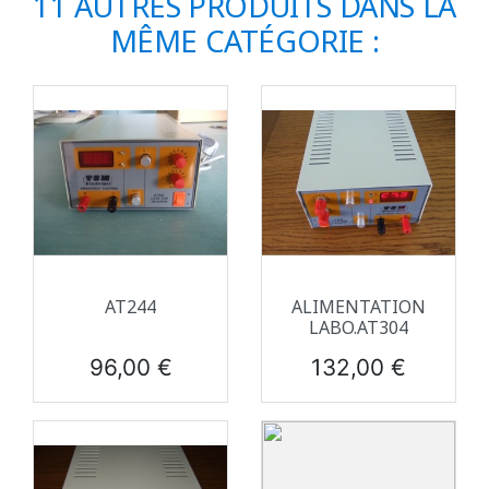
11 AUTRES PRODUITS DANS LA
MÊME CATÉGORIE :
AT244
ALIMENTATION
LABO.AT304
Prix
Prix
96,00 €
132,00 €