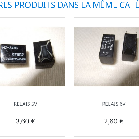
RES PRODUITS DANS LA MÊME CATÉ
Aperçu rapide
Aperçu rapide


RELAIS 5V
RELAIS 6V
Prix
Prix
3,60 €
2,60 €