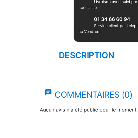
Livraison avec suivi pa
spécialisé
01 34 66 60 94
Service client par télé
au Vendredi
DESCRIPTION
chat
COMMENTAIRES (0)
Aucun avis n'a été publié pour le moment.