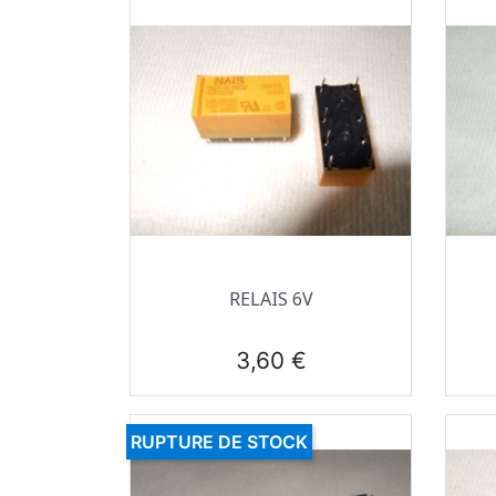
Aperçu rapide

RELAIS 6V
Prix
3,60 €
RUPTURE DE STOCK