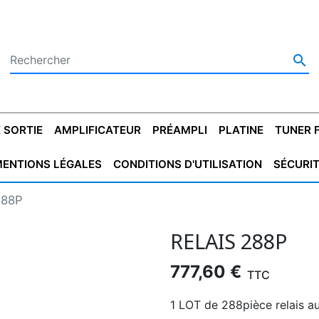

 SORTIE
AMPLIFICATEUR
PRÉAMPLI
PLATINE
TUNER 
ENTIONS LÉGALES
CONDITIONS D'UTILISATION
SÉCURI
 SORTIE
SATEUR
PLATINES VINYLES
CONDENSATEUR
TRANSFO DE SORTIE
MAGNÉTOPHONE
CONDENSATEUR
TRANSFO LINE
TUNER
CONDENSATEU
CAPO
288P
5.08
STYROFLEX
POUR GUITARE
DE DÉMARAGE
MÉLODIUM
NON POLARISÉ
TRAN
RELAIS 288P
777,60 €
TTC
1 LOT de 288pièce relais a