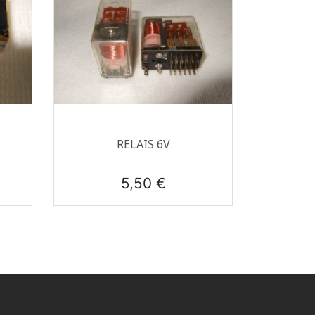
Aperçu rapide

RELAIS 6V
Prix
5,50 €