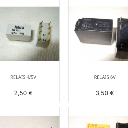
Aperçu rapide
Aperçu rapide


RELAIS 4/5V
RELAIS 6V
Prix
Prix
2,50 €
3,50 €