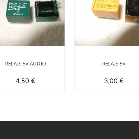
Aperçu rapide
Aperçu rapide


RELAIS 5V AUDIO
RELAIS 5V
Prix
Prix
4,50 €
3,00 €