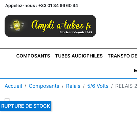
Appelez-nous :
+33 01 34 66 60 94
COMPOSANTS
TUBES AUDIOPHILES
TRANSFO DE
M
BONTONS
TRANSFORMATEUR DE SORTIE DE
AMPLI MONO
AMPLIFICATEURS
SUPRAVOX
BONTONS
FERTIN
AMPLI STÉRÉO
LECTEURS CD
COFFRET
PRÉAMPLI AVEC TUNER
TRANSFORMATEUR DE
COFFRET
CONDEN
Accueil
Composants
Relais
5/6 Volts
RELAIS 
AXE 4MM
CLASSE "A" SINGLE
AXE 6MM
POUR
TYPE PUSH PULL
POUR
LCC PAS 
AMPLI À
MONTAGE
TUBES
RUPTURE DE STOCK