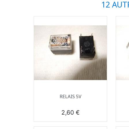
12 AUT
Aperçu rapide

RELAIS 5V
Prix
2,60 €