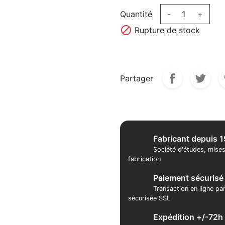
Quantité
-
+

Rupture de stock
Partager
Fabricant depuis 
Société d'études, mises
fabrication
Paiement sécurisé
Transaction en ligne pa
sécurisée SSL
Expédition +/-72h