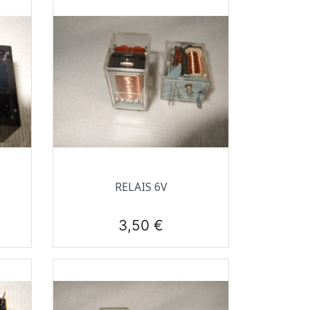
Aperçu rapide

RELAIS 6V
Prix
3,50 €