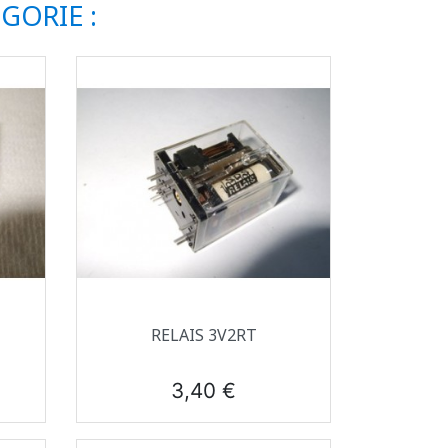
GORIE :
Aperçu rapide

RELAIS 3V2RT
Prix
3,40 €