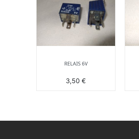
Aperçu rapide

RELAIS 6V
Prix
3,50 €